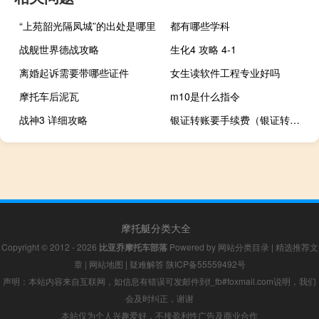
“上苑韶光隔凤城”的出处是哪里
都有哪些学科
战舰世界德战攻略
生化4 攻略 4-1
离婚起诉需要带哪些证件
女生读软件工程专业好吗
摩托车后泥瓦
m10是什么指令
战神3 详细攻略
银证转账要手续费（银证转账要手续费吗）
摩托艇分类大全
Copyright © 2012 - 2026
比亚乔摩托车部落
Powered by
网站分类目录
|
精选推荐文
章
|
网站地图
|
疑难解答
陕ICP备55559492号
声明：本站内容来自互联网，如信息有错误可发邮件到f_fb#foxmail.com说明，我们
会及时纠正，谢谢
本站仅为个人兴趣爱好，不接盈利性广告及商业合作