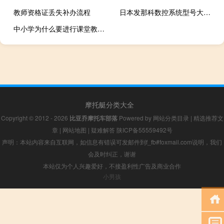
教师资格证丢失补办流程
日本发那科数控系统型号大全（日本发那科数控系统的型号有那些）
中小学为什么要进行课堂教学改革
摩托艇分类大全
Copyright © 2012 - 2026
比亚乔摩托车部落
Powered by
网站分类目录
|
精选推荐文
章
|
网站地图
|
疑难解答
陕ICP备55559492号
声明：本站内容来自互联网，如信息有错误可发邮件到f_fb#foxmail.com说明，我们
会及时纠正，谢谢
本站仅为个人兴趣爱好，不接盈利性广告及商业合作
小男孩