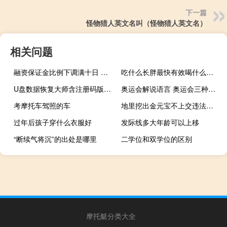
下一篇
怪物猎人英文名叫（怪物猎人英文名）
相关问题
融资保证金比例下调满十日 深市增量资金已加至两百亿规模
吃什么长胖最快有效喝什么奶粉能长胖（吃什么可以长胖最快）
U盘数据恢复大师含注册码版 V6.4.6 免费版（U盘数据恢复大师含注册码版 V6.4.6 免费版功能简介）
奥运会解说语言 奥运会三种官方语言
考摩托车驾照的车
地里挖出金元宝不上交违法吗（地里挖出金元宝）
过年后孩子穿什么衣服好
发际线多大年龄可以上移
“断续气将沉”的出处是哪里
二学位和双学位的区别
摩托艇分类大全