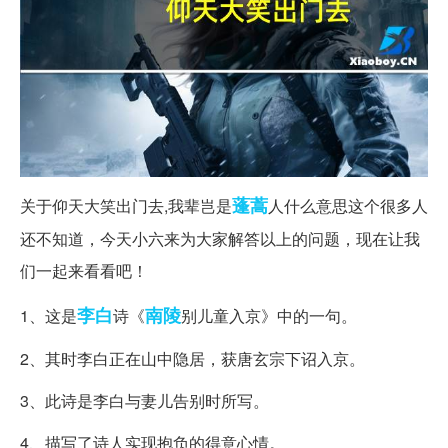
蓬蒿
关于仰天大笑出门去,我辈岂是
人什么意思这个很多人
还不知道，今天小六来为大家解答以上的问题，现在让我
们一起来看看吧！
李白
南陵
1、这是
诗《
别儿童入京》中的一句。
2、其时李白正在山中隐居，获唐玄宗下诏入京。
3、此诗是李白与妻儿告别时所写。
4、描写了诗人实现抱负的得意心情。