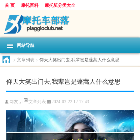
首 页
摩托百科
摩托艇分类大全
网站导航
>
文章列表
>
仰天大笑出门去,我辈岂是蓬蒿人什么意思
仰天大笑出门去,我辈岂是蓬蒿人什么意思
文章列表
网友:
yt
2024-03-22 12:17:43