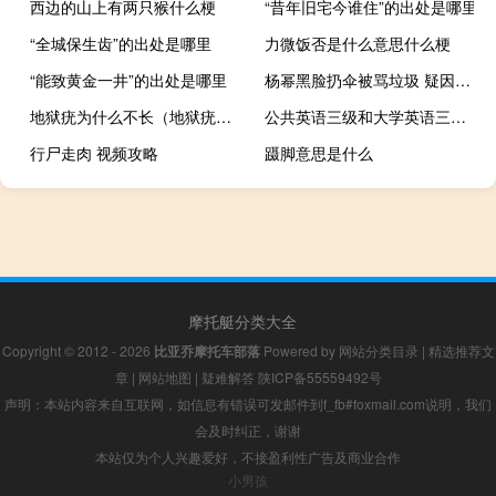
西边的山上有两只猴什么梗
“昔年旧宅今谁住”的出处是哪里
“全城保生齿”的出处是哪里
力微饭否是什么意思什么梗
“能致黄金一井”的出处是哪里
杨幂黑脸扔伞被骂垃圾 疑因被围观引发不满
地狱疣为什么不长（地狱疣生长条件）
公共英语三级和大学英语三级有什么区别
行尸走肉 视频攻略
蹑脚意思是什么
摩托艇分类大全
Copyright © 2012 - 2026
比亚乔摩托车部落
Powered by
网站分类目录
|
精选推荐文
章
|
网站地图
|
疑难解答
陕ICP备55559492号
声明：本站内容来自互联网，如信息有错误可发邮件到f_fb#foxmail.com说明，我们
会及时纠正，谢谢
本站仅为个人兴趣爱好，不接盈利性广告及商业合作
小男孩