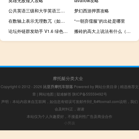
英雄无敌矮人攻略
lavaflow攻略
公共英语三级和大学英语三级有什么区别
梦幻西游押票攻略
在数轴上表示无理数兀（如何在数轴上表示无理数）
“一朝弃儒服”的出处是哪里
论坛外链群发助手 V1.6 绿色免费版（论坛外链群发助手 V1.6 绿色免费版功能简介）
搬砖的高大上说法有什么（搬砖的高大上说法）
摩托艇分类大全
Copyright © 2012 - 2026
比亚乔摩托车部落
Powered by
网站分类目录
|
精选推荐文
章
|
网站地图
|
疑难解答
陕ICP备55559492号
声明：本站内容来自互联网，如信息有错误可发邮件到f_fb#foxmail.com说明，我们
会及时纠正，谢谢
本站仅为个人兴趣爱好，不接盈利性广告及商业合作
小男孩