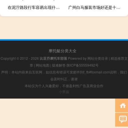
在泥泞路段行车容易出现什么问题（在泥泞路段行车容易出现什么现象）
广州白马服装市场好还是十三行好
摩托艇分类大全
Copyright © 2012 - 2026
比亚乔摩托车部落
Powered by
网站分类目录
|
精选推荐文
章
|
网站地图
|
疑难解答
陕ICP备55559492号
声明：本站内容来自互联网，如信息有错误可发邮件到f_fb#foxmail.com说明，我们
会及时纠正，谢谢
本站仅为个人兴趣爱好，不接盈利性广告及商业合作
小男孩