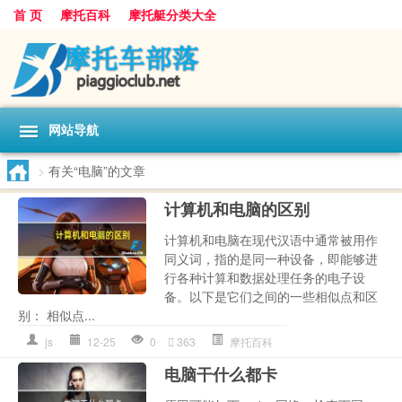
首 页
摩托百科
摩托艇分类大全
网站导航
>
有关“电脑”的文章
计算机和电脑的区别
计算机和电脑在现代汉语中通常被用作
同义词，指的是同一种设备，即能够进
行各种计算和数据处理任务的电子设
备。以下是它们之间的一些相似点和区
别： 相似点...
js
12-25
0
363
摩托百科
电脑干什么都卡