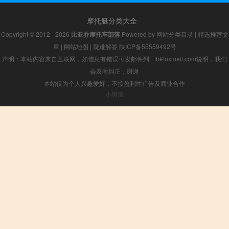
摩托艇分类大全
Copyright © 2012 - 2026
比亚乔摩托车部落
Powered by
网站分类目录
|
精选推荐文
章
|
网站地图
|
疑难解答
陕ICP备55559492号
声明：本站内容来自互联网，如信息有错误可发邮件到f_fb#foxmail.com说明，我们
会及时纠正，谢谢
本站仅为个人兴趣爱好，不接盈利性广告及商业合作
小男孩