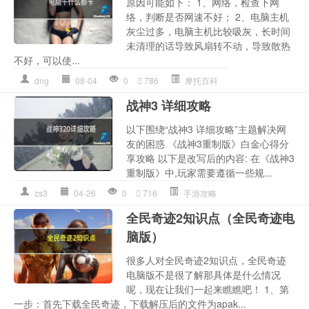
原因可能如下： 1、网络，检查下网
络，判断是否网速不好； 2、电脑主机
灰尘过多，电脑主机比较吸灰，长时间
未清理的话导致风扇转不动，导致散热
不好，可以使...
dng
08-04
0
786
摩托百科
战神3 详细攻略
以下围绕“战神3 详细攻略”主题解决网
友的困惑 《战神3重制版》白金心得分
享攻略 以下是改写后的内容: 在《战神3
重制版》中,玩家需要遵循一些规...
zs3
04-26
0
716
手游攻略
全民奇迹2知识点（全民奇迹电
脑版）
很多人对全民奇迹2知识点，全民奇迹
电脑版不是很了解那具体是什么情况
呢，现在让我们一起来瞧瞧吧！ 1、第
一步：首先下载全民奇迹，下载解压后的文件为apak...