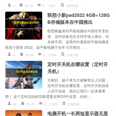
rl
04-10
0
827
文章列表
联想小新pad2022 4GB+128G
B存储版本在中国推出
联想晓鑫系列平板电脑在中国非常受欢
迎，这些设备也在全球市场上推出，但
名称不同。该系列中最新的平板电脑是
联想小新垫 2022。该平板电脑于去年10月推出，...
lx
04-06
0
256
文章列表
定时开关机在哪设置（定时开
关机）
大家好，杨子来为大家解答以上问题，
定时开关机在哪设置，定时开关机很多
人还不知道，现在让我们一起来看看
吧！ 这个定时启动的功能需要在BIOS中设置，你的...
ds
03-26
0
323
文章列表
电脑开机一长两短显示器无显