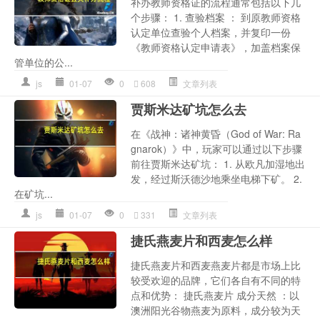
补办教师资格证的流程通常包括以下几
个步骤： 1. 查验档案 ： 到原教师资格
认定单位查验个人档案，并复印一份
《教师资格认定申请表》，加盖档案保
管单位的公...
js
01-07
0
608
文章列表
贾斯米达矿坑怎么去
在《战神：诸神黄昏（God of War: Ra
gnarok）》中，玩家可以通过以下步骤
前往贾斯米达矿坑： 1. 从欧凡加湿地出
发，经过斯沃德沙地乘坐电梯下矿。 2.
在矿坑...
js
01-07
0
331
文章列表
捷氏燕麦片和西麦怎么样
捷氏燕麦片和西麦燕麦片都是市场上比
较受欢迎的品牌，它们各自有不同的特
点和优势： 捷氏燕麦片 成分天然 ：以
澳洲阳光谷物燕麦为原料，成分较为天