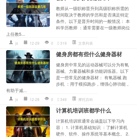
教师从一级职称晋升到高级职称所需的
时间取决于教师的学历和是否满足特定
条件。以下是晋升时间的一般情况： 本
科学历教师 ：通常需要在一级教师岗位
上任教5...
js
12-29
0
319
文章列表
健身房都有些什么健身器材
健身房中常见的运动器械可以分为有氧
器械、力量器械和多功能训练器。以下
是一些常见的健身器材： 有氧器械 跑
步机 ：用于模拟跑步，增强心肺功能，
有助于减...
js
12-28
0
349
摩托百科
计算机培训班都学什么
计算机培训班通常会涵盖以下学习内
容： 1. 计算机基础知识 ：了解计算机
硬件、软件、操作系统等基本概念。 2.