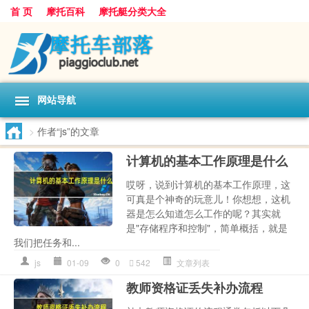
首 页
摩托百科
摩托艇分类大全
网站导航
>
作者“js”的文章
计算机的基本工作原理是什么
哎呀，说到计算机的基本工作原理，这
可真是个神奇的玩意儿！你想想，这机
器是怎么知道怎么工作的呢？其实就
是"存储程序和控制"，简单概括，就是
我们把任务和...
js
01-09
0
542
文章列表
教师资格证丢失补办流程