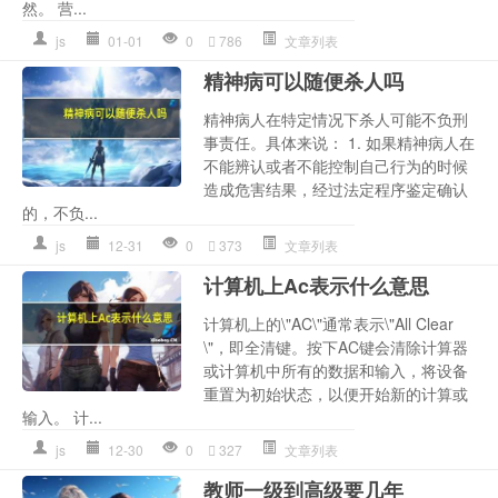
然。 营...
js
01-01
0
786
文章列表
精神病可以随便杀人吗
精神病人在特定情况下杀人可能不负刑
事责任。具体来说： 1. 如果精神病人在
不能辨认或者不能控制自己行为的时候
造成危害结果，经过法定程序鉴定确认
的，不负...
js
12-31
0
373
文章列表
计算机上Ac表示什么意思
计算机上的\"AC\"通常表示\"All Clear
\"，即全清键。按下AC键会清除计算器
或计算机中所有的数据和输入，将设备
重置为初始状态，以便开始新的计算或
输入。 计...
js
12-30
0
327
文章列表
教师一级到高级要几年