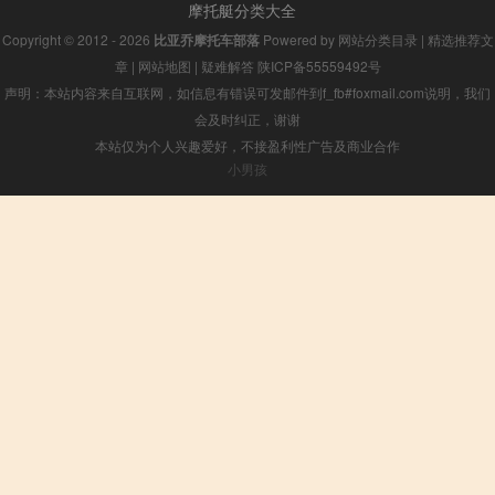
摩托艇分类大全
Copyright © 2012 - 2026
比亚乔摩托车部落
Powered by
网站分类目录
|
精选推荐文
章
|
网站地图
|
疑难解答
陕ICP备55559492号
声明：本站内容来自互联网，如信息有错误可发邮件到f_fb#foxmail.com说明，我们
会及时纠正，谢谢
本站仅为个人兴趣爱好，不接盈利性广告及商业合作
小男孩