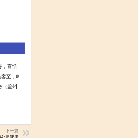
好，喜恬
逢客至，叫
彬（盈州
下一篇
出处是哪里