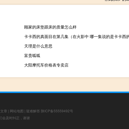
顾家的床垫跟床的质量怎么样
卡卡西的真面目在第几集（在火影中 哪一集说的是卡卡西
天理是什么意思
富贵呱呱
大阳摩托车价格表专卖店
荐文章
|
网站地图
|
疑难解答
陕ICP备55559492号
，我们会及时纠正，谢谢