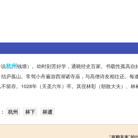
杭州
一说
钱塘）。幼时刻苦好学，通晓经史百家。书载性孤高自
，结庐孤山。常驾小舟遍游西湖诸寺庙，与高僧诗友相往还。每
不留存。1028年（天圣六年）卒。其侄林彰（朝散大夫）、林
：
杭州
林下
林逋
“有鹤东来”的