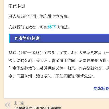
宋代 林逋
骚人新遗畔牢词，隐几微吟愧所知。
林下
几欲樽前论款密，可能
访栖迟。
作者简介(林逋)
林逋（967一1028）字君复，汉族，浙江大里黄贤村人（
淡，勿趋荣利。长大后，曾漫游江淮间，后隐居杭州西湖
门童子纵鹤放飞，林逋见鹤必棹舟归来。作诗随就随弃，从
令）同至杭州，治丧尽礼。宋仁宗赐谥“和靖先生”。
网络标签
上一篇
“老霜蒲苇交千刃”的出处是哪里