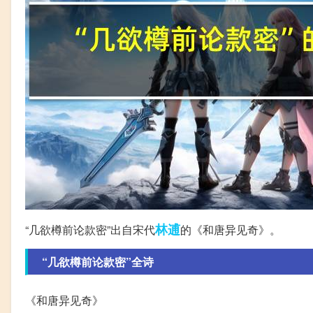
林逋
“几欲樽前论款密”出自宋代
的《和唐异见奇》。
“几欲樽前论款密”全诗
《和唐异见奇》