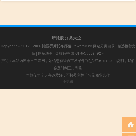
摩托艇分类大全
Copyright © 2012 - 2026
比亚乔摩托车部落
Powered by
网站分类目录
|
精选推荐文
章
|
网站地图
|
疑难解答
陕ICP备55559492号
声明：本站内容来自互联网，如信息有错误可发邮件到f_fb#foxmail.com说明，我们
会及时纠正，谢谢
本站仅为个人兴趣爱好，不接盈利性广告及商业合作
小男孩