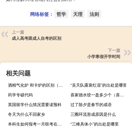
网络标签：
哲学
天理
法则
上一篇
成人高考跟成人自考的区别
下一篇
小学寒假开学时间
相关问题
酒精气化炉 和卡炉的区别（酒精气化炉）
“吴天队露衰红湿”的出处是哪里
药学专硕代码
喜家德水饺一盘多少个（喜家德水饺一盘有几个）
英国留学什么情况需要读预科
过了除夕是春节的成语
冬天为什么不回家乡
三圈环流形成原因是什么
本科生如何报考一月联考在职研究生
“三峰具体小”的出处是哪里