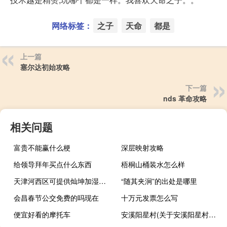
网络标签：
之子
天命
都是
上一篇
塞尔达初始攻略
下一篇
nds 革命攻略
相关问题
富贵不能赢什么梗
深层映射攻略
给领导拜年买点什么东西
梧桐山桶装水怎么样
天津河西区可提供灿坤加湿器维修服务地址在哪
“随其夹涧”的出处是哪里
会昌春节公交免费的吗现在
十万元发票怎么写
便宜好看的摩托车
安溪阳星村(关于安溪阳星村简述)