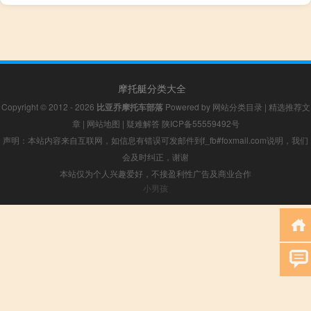
摩托艇分类大全
Copyright © 2012 - 2026
比亚乔摩托车部落
Powered by
网站分类目录
|
精选推荐文
章
|
网站地图
|
疑难解答
陕ICP备55559492号
声明：本站内容来自互联网，如信息有错误可发邮件到f_fb#foxmail.com说明，我们
会及时纠正，谢谢
本站仅为个人兴趣爱好，不接盈利性广告及商业合作
小男孩