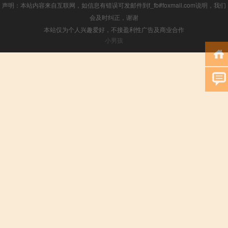
声明：本站内容来自互联网，如信息有错误可发邮件到f_fb#foxmail.com说明，我们
会及时纠正，谢谢
本站仅为个人兴趣爱好，不接盈利性广告及商业合作
小男孩