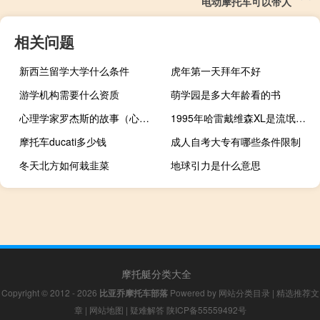
电动摩托车可以带人
相关问题
新西兰留学大学什么条件
虎年第一天拜年不好
游学机构需要什么资质
萌学园是多大年龄看的书
心理学家罗杰斯的故事（心理学家罗杰斯）
1995年哈雷戴维森XL是流氓级赛车手
摩托车ducati多少钱
成人自考大专有哪些条件限制
冬天北方如何栽韭菜
地球引力是什么意思
摩托艇分类大全
Copyright © 2012 - 2026
比亚乔摩托车部落
Powered by
网站分类目录
|
精选推荐文
章
|
网站地图
|
疑难解答
陕ICP备55559492号