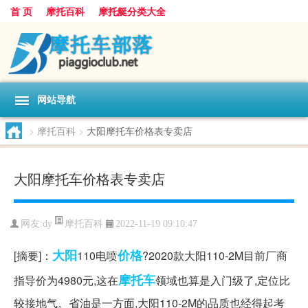
首 页
摩托百科
摩托艇分类大全
网站导航
>
摩托百科
>
大阳摩托车价格表专卖店
大阳摩托车价格表专卖店
摩托百科
网友:
dy
2022-11-19 09:10:47
大阳
价格
[摘要]：
110电喷
?2020款大阳110-2M目前厂商
摩托车
指导价为4980元,这在
领域也算是入门级了,定位比
较接地气。省油是一方面,大阳110-2M的品质也经得起考