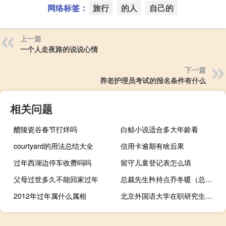
网络标签：
旅行
的人
自己的
上一篇
一个人走夜路的说说心情
下一篇
养老护理员考试的报名条件有什么
相关问题
醴陵瓷谷春节打烊吗
白鲸小说适合多大年龄看
courtyard的用法总结大全
信用卡逾期有啥后果
过年西湖边停车收费吗吗
留守儿童登记表怎么填
父母过世多久不能回家过年
总裁先生矜持点乔冬暖（总裁先生矜持点）
2012年过年属什么属相
北京外国语大学在职研究生管理科学与工程有没有网络班