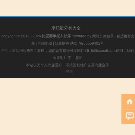
摩托艇分类大全
Copyright © 2012 - 2026
比亚乔摩托车部落
Powered by
网站分类目录
|
精选推荐文
章
|
网站地图
|
疑难解答
陕ICP备55559492号
声明：本站内容来自互联网，如信息有错误可发邮件到f_fb#foxmail.com说明，我们
会及时纠正，谢谢
本站仅为个人兴趣爱好，不接盈利性广告及商业合作
小男孩