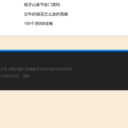
狼牙山春节收门票吗
过年的烟花怎么放的视频
100个房间8攻略
荐文章
|
网站地图
|
疑难解答
陕ICP备55559492号
，我们会及时纠正，谢谢