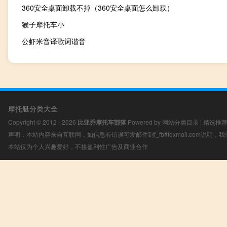
360安全桌面卸载不掉（360安全桌面怎么卸载）
猴子摩托车小
公虾米音译歌词谐音
摩托艇分类大全
Copyright © 2012 - 2026
比亚乔摩托车部落
Powered by
网站分类目录
|
精选推
声明：本站内容来自互联网，如信息有错误可发邮件到f_fb#foxmail.com说明
本站仅为个人兴趣爱好，不接盈利性广告及商业合作