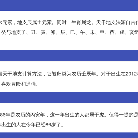
属水元素，地支辰属土元素。同时，生肖属龙。天干地支法源自古
癸与地支子、丑、寅、卯、辰、巳、午、未、申、酉、戌、亥组
据天干地支计算方法，它被归类为农历壬辰年。对于出生在2012
，喜欢冒险和逞强。
1986年是农历的丙寅年，这一年出生的人都属于虎。值得一提的是，
出生的人在今年已经86岁了。