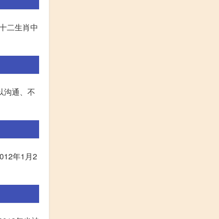
是十二生肖中
以沟通、不
12年1月2