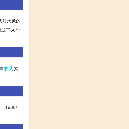
代对天象的
成了60个
的人
年
来
1986年