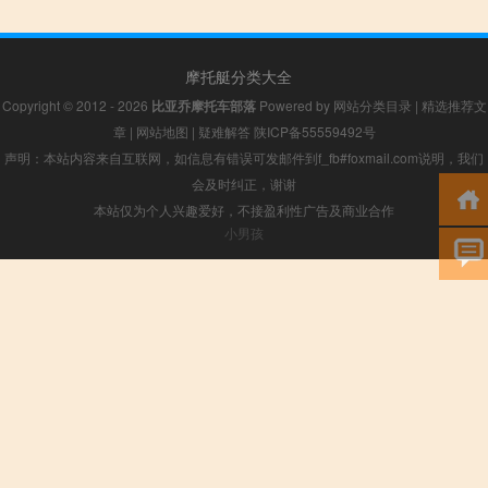
摩托艇分类大全
Copyright © 2012 - 2026
比亚乔摩托车部落
Powered by
网站分类目录
|
精选推荐文
章
|
网站地图
|
疑难解答
陕ICP备55559492号
声明：本站内容来自互联网，如信息有错误可发邮件到f_fb#foxmail.com说明，我们
会及时纠正，谢谢
本站仅为个人兴趣爱好，不接盈利性广告及商业合作
小男孩