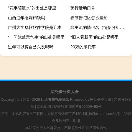
“花事随逝水”的出处是哪里
骑行活动口号
山西过年给媳妇钱吗
春节普陀区怎么坐船
广州大学华软软件学院是几本
非主流的情侣名（情侣分组非主流一对）
“一闻战鼓意气生”的出处是哪里
“旧人看新历”的出处是哪里
过年可以剪自己头发吗吗
20万的摩托车
摩托艇分类大全
Copyright © 2012 - 2026
比亚乔摩托车部落
Powered by
网站分类目录
|
精选推荐文
章
|
网站地图
|
疑难解答
陕ICP备55559492号
声明：本站内容来自互联网，如信息有错误可发邮件到f_fb#foxmail.com说明，我们
会及时纠正，谢谢
本站仅为个人兴趣爱好，不接盈利性广告及商业合作