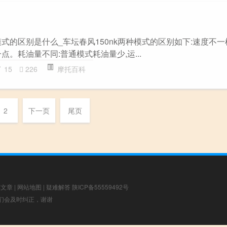
种模式的区别是什么_车坛春风150nk两种模式的区别如下:速度不一
点。耗油量不同:普通模式耗油量少,运...
15
226
摩托百科
2
下一页
尾页
荐文章
|
网站地图
|
疑难解答
陕ICP备55559492号
，我们会及时纠正，谢谢