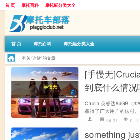
首 页
摩托百科
摩托艇分类大全
首 页
摩托百科
摩托艇分类大全
>
有关“这款”的文章
[手慢无]Cruc
到底什么情况
Crucial英睿达64G
赢得了广大用户的认可。这
04-21
0
something ju