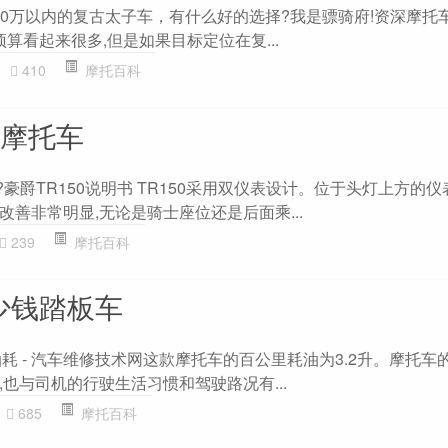
10万以内的复古太子车，有什么好的选择?我是骠骑府!资深摩托
预算看起来很多,但是如果目标定位在复...
410
摩托百科
子摩托车
明书?豪爵TR150说明书 TR150采用双仪表设计。位于头灯上方的
善非常明显,无论是骑士座位还是后面乘...
239
摩托百科
少钱踏板车
实油耗 - 汽车维修技术网这款摩托车的百公里耗油为3.2升。摩托车
也与司机的行驶生活习惯和驾驶路况有...
685
摩托百科