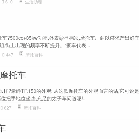
610
生活助理
格
车?500cc+35kw功率,外表彰显档次,摩托车厂商以谋求产出好
朗,街上出现的频率不断提升。“豪车代表...
447
摩托百科
子摩托车
量怎么样?豪爵TR150的外观: 从这款摩托车的外观而言的话,它可说
位把手地位坐垫,充足的太子车问道呢!...
827
摩托百科
车