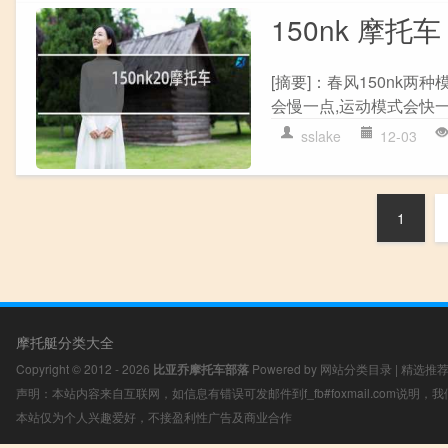
150nk 摩托车
[摘要]：春风150nk两
会慢一点,运动模式会快一
sslake
12-03
1
摩托艇分类大全
Copyright © 2012 - 2026
比亚乔摩托车部落
Powered by
网站分类目录
|
精选推
声明：本站内容来自互联网，如信息有错误可发邮件到f_fb#foxmail.com说明
本站仅为个人兴趣爱好，不接盈利性广告及商业合作