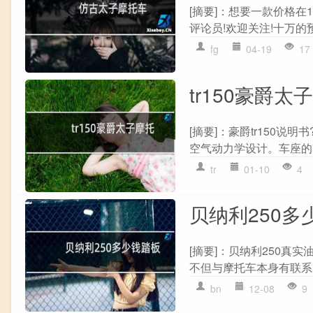
[摘要]：想要一款价格在
评论员!欢迎关注!十万的
fg
04-19
17
tr150豪爵太
[摘要]：豪爵tr150说
空气动力学设计。车座的改
tr
01-10
4
贝纳利250多
[摘要]：贝纳利250真
不但与摩托车本身有联系,
bn
12-08
9