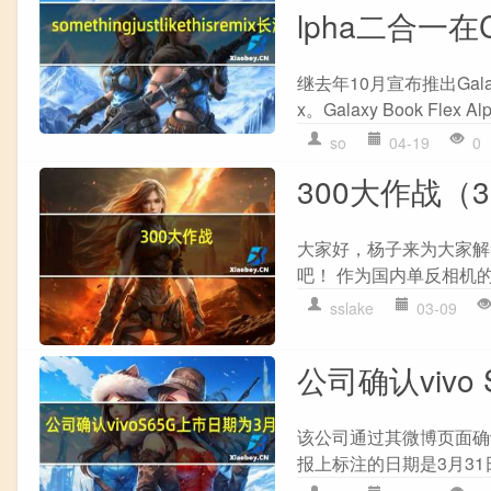
lpha二合一在
继去年10月宣布推出Galaxy
x。Galaxy Book Fle
so
04-19
0
300大作战（3
大家好，杨子来为大家解
吧！ 作为国内单反相机的
sslake
03-09
公司确认vivo
该公司通过其微博页面确认，
报上标注的日期是3月31日