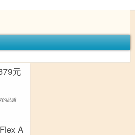
379元
稳定的品质，
Flex A