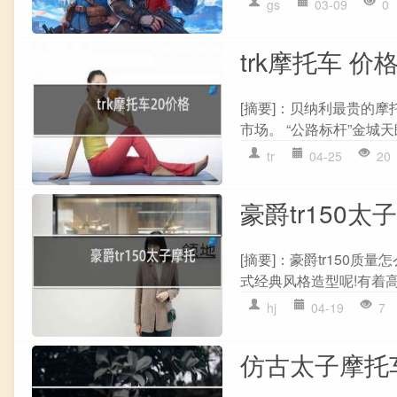
gs
03-09
0
trk摩托车 价
[摘要]：贝纳利最贵的摩托
市场。 “公路标杆”金城天
tr
04-25
20
豪爵tr150太
[摘要]：豪爵tr150质
式经典风格造型呢!有着高
hj
04-19
7
仿古太子摩托