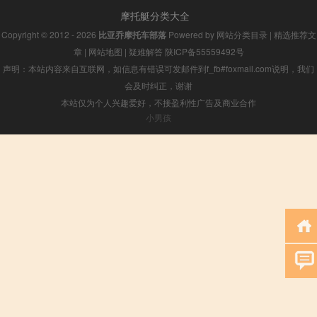
摩托艇分类大全
Copyright © 2012 - 2026
比亚乔摩托车部落
Powered by
网站分类目录
|
精选推荐文
章
|
网站地图
|
疑难解答
陕ICP备55559492号
声明：本站内容来自互联网，如信息有错误可发邮件到f_fb#foxmail.com说明，我们
会及时纠正，谢谢
本站仅为个人兴趣爱好，不接盈利性广告及商业合作
小男孩