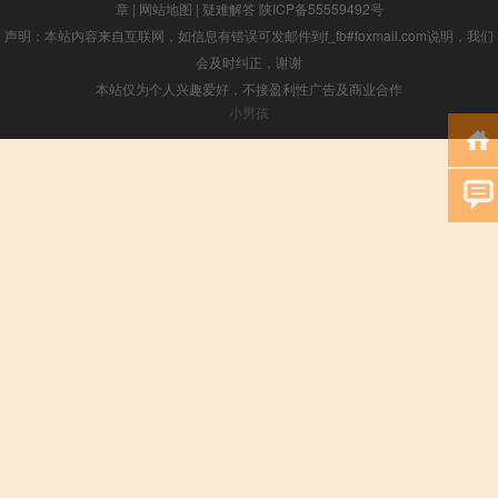
章
|
网站地图
|
疑难解答
陕ICP备55559492号
声明：本站内容来自互联网，如信息有错误可发邮件到f_fb#foxmail.com说明，我们
会及时纠正，谢谢
本站仅为个人兴趣爱好，不接盈利性广告及商业合作
小男孩