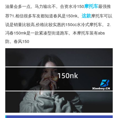
摩托车
油量会多一点。马力输出不。合资水冷150
最强推
这款
荐?1.相信很多车友都知道春风是150nk。
摩托车可以
说是销量比较高,价格比较实惠的150cc水冷式摩托车。 2.
冯春150mk是一款紧凑型街道跑车。本摩托车装有abs
防。春风150