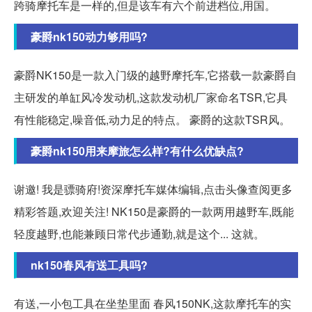
跨骑摩托车是一样的,但是该车有六个前进档位,用国。
豪爵nk150动力够用吗?
豪爵NK150是一款入门级的越野摩托车,它搭载一款豪爵自
主研发的单缸风冷发动机,这款发动机厂家命名TSR,它具
有性能稳定,噪音低,动力足的特点。 豪爵的这款TSR风。
豪爵nk150用来摩旅怎么样?有什么优缺点?
谢邀! 我是骠骑府!资深摩托车媒体编辑,点击头像查阅更多
精彩答题,欢迎关注! NK150是豪爵的一款两用越野车,既能
轻度越野,也能兼顾日常代步通勤,就是这个... 这就。
nk150春风有送工具吗?
有送,一小包工具在坐垫里面 春风150NK,这款摩托车的实