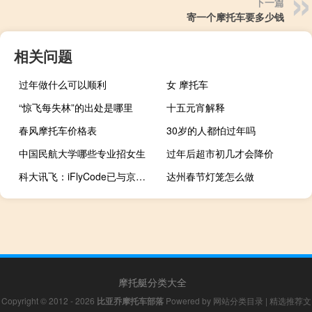
下一篇
寄一个摩托车要多少钱
相关问题
过年做什么可以顺利
女 摩托车
“惊飞每失林”的出处是哪里
十五元宵解释
春风摩托车价格表
30岁的人都怕过年吗
中国民航大学哪些专业招女生
过年后超市初几才会降价
科大讯飞：iFlyCode已与京东云、软通动力等107家机构实现深度对接应用
达州春节灯笼怎么做
摩托艇分类大全
Copyright © 2012 - 2026
比亚乔摩托车部落
Powered by
网站分类目录
|
精选推荐文