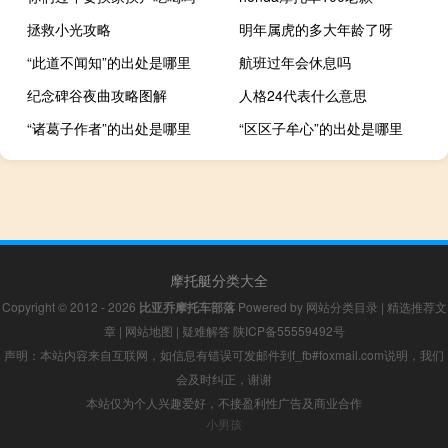
拯救小光攻略
明年属虎的多大年龄了呀
“此道不闻知”的出处是哪里
航班过年会休息吗
纪念碑谷夜曲攻略图解
人格24代表什么意思
“诸葛子作者”的出处是哪里
“区区子牟心”的出处是哪里
摩托艇分类大全
Copyright © 2012 - 2026
比亚乔摩托车部落
Powered by
网站分类目录
|
精选推荐文
章
|
网站地图
|
疑难解答
陕ICP备55559492号
声明：本站内容来自互联网，如信息有错误可发邮件到f_fb#foxmail.com说明，我们
会及时纠正，谢谢
本站仅为个人兴趣爱好，不接盈利性广告及商业合作
小男孩