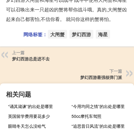
可以召唤出来一只超凶的蟹将帮你战斗哦。真的,大闸蟹凶
起来自己都害怕,不信你看。 就问你这样的蟹将怕。
网络标签：
大闸蟹
梦幻西游
海星
上一篇
梦幻西游总是进不去
下一篇
梦幻西游最强核弹门派
相关问题
“诵其箴谏”的出处是哪里
“今用均同之情”的出处是哪里
英国留学费用要花多少
50cc摩托车驾照
眼睛冬天怎么没哈气
“追思昔日风流”的出处是哪里