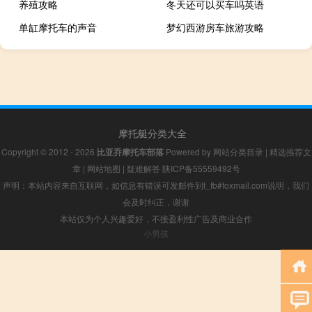
养殖攻略
冬天还可以买车吗英语
单缸摩托车的声音
梦幻西游房车旅游攻略
摩托艇分类大全
Copyright © 2012 - 2026
比亚乔摩托车部落
Powered by
网站分类目录
|
精选推荐文
章
|
网站地图
|
疑难解答
陕ICP备55559492号
声明：本站内容来自互联网，如信息有错误可发邮件到f_fb#foxmail.com说明，我们
会及时纠正，谢谢
本站仅为个人兴趣爱好，不接盈利性广告及商业合作
小男孩