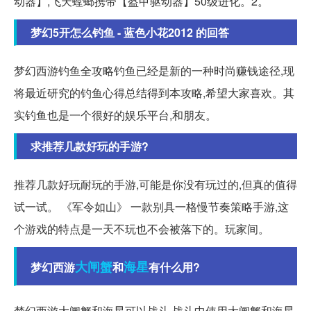
动器】,飞天螳螂携带【盔甲驱动器】50级进化。2。
梦幻5开怎么钓鱼 - 蓝色小花2012 的回答
梦幻西游钓鱼全攻略钓鱼已经是新的一种时尚赚钱途径,现
将最近研究的钓鱼心得总结得到本攻略,希望大家喜欢。其
实钓鱼也是一个很好的娱乐平台,和朋友。
求推荐几款好玩的手游?
推荐几款好玩耐玩的手游,可能是你没有玩过的,但真的值得
试一试。 《军令如山》 一款别具一格慢节奏策略手游,这
个游戏的特点是一天不玩也不会被落下的。玩家间。
大闸蟹
海星
梦幻西游
和
有什么用?
梦幻西游大闸蟹和海星可以战斗 战斗中使用大闸蟹和海星