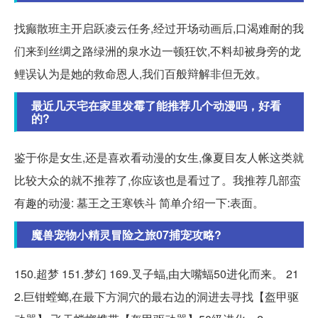
找癫散班主开启跃凌云任务,经过开场动画后,口渴难耐的我
们来到丝绸之路绿洲的泉水边一顿狂饮,不料却被身旁的龙
鲤误认为是她的救命恩人,我们百般辩解非但无效。
最近几天宅在家里发霉了能推荐几个动漫吗，好看
的?
鉴于你是女生,还是喜欢看动漫的女生,像夏目友人帐这类就
比较大众的就不推荐了,你应该也是看过了。我推荐几部蛮
有趣的动漫: 墓王之王寒铁斗 简单介绍一下:表面。
魔兽宠物小精灵冒险之旅07捕宠攻略?
150.超梦 151.梦幻 169.叉子蝠,由大嘴蝠50进化而来。 21
2.巨钳螳螂,在最下方洞穴的最右边的洞进去寻找【盔甲驱