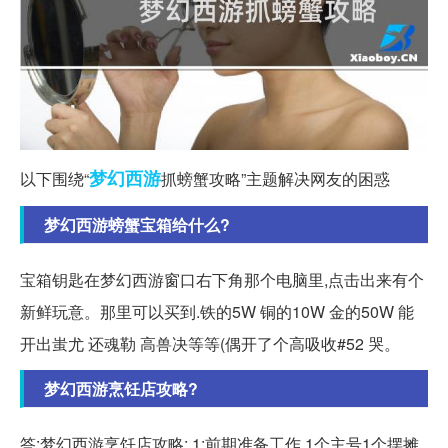
梦幻西游
以下围绕“
抓螃蟹攻略”主题解决网友的困惑
梦幻西游螃蟹宝箱给什么?
宝箱钥匙在梦幻西游窗口右下角那个电脑里,点击出来有个
新鲜玩意。那里可以买到.铁的5W 铜的10W 金的50W 能
开出蚩尤 还魂勒 高兽决等等(偶开了个高吸收#52 哭。
梦幻西游烹饪店攻略?
答:梦幻西游烹饪店攻略: 1:前期准备工作,1个主号1个摆摊