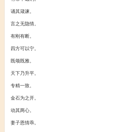
诵其箴谏。
言之无隐情。
有刚有断。
四方可以宁。
既颂既雅。
天下乃升平。
专精一致。
金石为之开。
动其两心。
妻子恩情乖。