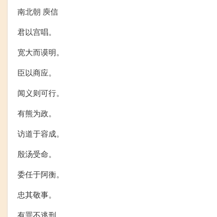
南北朝 庾信
君以宫唱。
宽大而谟明。
臣以商应。
闻义则可行。
有熊为政。
访道于容成。
殷汤受命。
委任于阿衡。
忠其敬事。
有罪不逃刑。