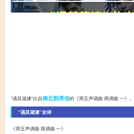
南北朝
庾信
“诵其箴谏”出自
的《周五声调曲 商调曲 一》。
“诵其箴谏”全诗
《周五声调曲 商调曲 一》