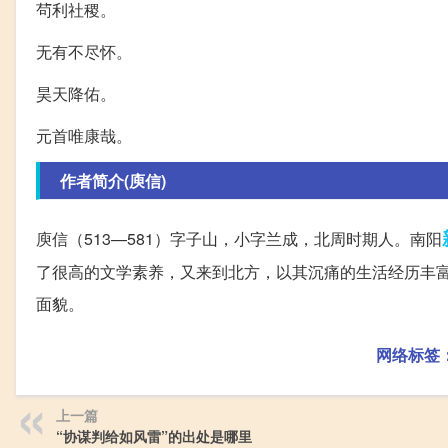
茍利社稷。
无有不尽怀。
昊天降佑。
元首唯康哉。
作者简介(庾信)
庾信（513—581）字子山，小字兰成，北周时期人。南阳
了很高的文学素养，又来到北方，以其沉痛的生活经历丰
面貌。
网络标签
上一篇
“协谋判给如风雷”的出处是哪里