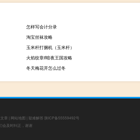
怎样写会计分录
淘宝丝袜攻略
玉米杆打捆机（玉米杆）
火焰纹章if暗夜王国攻略
冬天梅花开怎么过冬
荐文章
|
网站地图
|
疑难解答
陕ICP备55559492号
，我们会及时纠正，谢谢