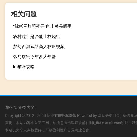
相关问题
“锦帐围灯照夜开”的出处是哪里
农村过年是否能上坟烧纸
梦幻西游武器商人攻略视频
饭岛敏宏今年多大年龄
lol猫咪攻略
摩托艇分类大全
Copyright © 2012 - 2026
比亚乔摩托车部落
Powered by
网站分类目录
|
精选推
声明：本站内容来自互联网，如信息有错误可发邮件到f_fb#foxmail.com说明
本站仅为个人兴趣爱好，不接盈利性广告及商业合作