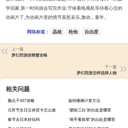
学回家,第一时间就会写完作业,守候着电视机等待着心仪的
动画片了,为动画片里的情节喜怒哀乐,激动... 童年。
网络标签：
晶核
枪炮
自由度
上一篇
梦幻西游抓螃蟹攻略
下一篇
梦幻西游怎样选择人物
相关问题
脑点子307攻略
旋转楼梯计算方法
元宵节生日立体贺卡怎么做
“腊前三白”的出处是哪里
春节去日本好玩吗
“画手看前辈”的出处是哪里