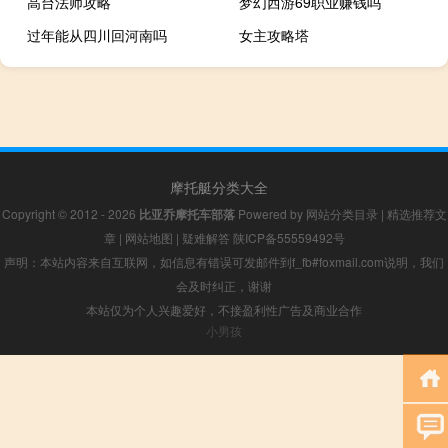
高台法师攻略
梦幻西游69职业赚钱吗
过年能从四川回河南吗
女主攻略塔
摩托艇分类大全
Copyright © 2012 - 2026
比亚乔摩托车部落
Powered by
网站分类目录
|
精选推荐文
章
|
网站地图
|
疑难解答
陕ICP备55559492号
声明：本站内容来自互联网，如信息有错误可发邮件到f_fb#foxmail.com说明，我们
会及时纠正，谢谢
本站仅为个人兴趣爱好，不接盈利性广告及商业合作
小男孩