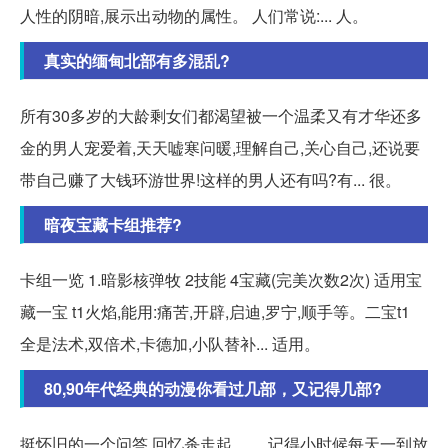
人性的阴暗,展示出动物的属性。 人们常说:... 人。
真实的缅甸北部有多混乱?
所有30多岁的大龄剩女们都渴望被一个温柔又有才华还多
金的男人宠爱着,天天嘘寒问暖,理解自己,关心自己,还说要
带自己赚了大钱环游世界!这样的男人还有吗?有... 很。
暗夜宝藏卡组推荐?
卡组一览 1.暗影核弹牧 2技能 4宝藏(完美次数2次) 适用宝
藏一宝 t1火焰,能用:痛苦,开辟,启迪,罗宁,顺手等。二宝t1
全是法术,双倍术,卡德加,小队替补... 适用。
80,90年代经典的动漫你看过几部，又记得几部?
挺怀旧的一个问答,回忆杀走起…… 记得小时候每天一到放