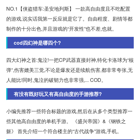
NO.1【侠盗猎车:圣安地列斯】 一款高自由度且不吃配置
的游戏,说实话我第一反应就是它了。自由程度、剧情等都
制作的十分出色,并且游戏的“开发性”也不差,也就。
cod四幻神是哪四个?
四大幻神之首:鬼泣!一把CP武器直接封神,特化卡洛球为“核
弹”,伤害媲美三觉,不论是爆发还是续航伤害,都非常夸张,无
人能比!同时,鬼泣的破韧力也非常强,... COD。
有没有既好玩又有高自由度的手游推荐?
小编先推荐一些符合标题的游戏,然后在从多个类型推荐一
些其他高自由度的单机手游。 《盛兴帝国》&《钢铁之
躯》 首先介绍一个符合楼主的“古代战争”游戏,手机。