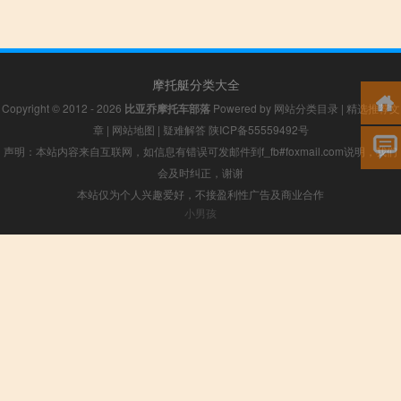
摩托艇分类大全
Copyright © 2012 - 2026
比亚乔摩托车部落
Powered by
网站分类目录
|
精选推荐文
章
|
网站地图
|
疑难解答
陕ICP备55559492号
声明：本站内容来自互联网，如信息有错误可发邮件到f_fb#foxmail.com说明，我们
会及时纠正，谢谢
本站仅为个人兴趣爱好，不接盈利性广告及商业合作
小男孩