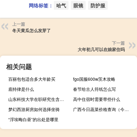
网络标签：
哈气
眼镜
防护服
上一篇
冬天黄瓜怎么发芽了
下一篇
大年初几可以在娘家住吗
相关问题
百丽包包适合多大年龄买
fgo国服600w茨木攻略
底特律是什么
春节给古人符纸怎么写
山东科技大学在职研究生含金量高吗
高中住宿时需要带些什么
梦幻西游厨房如何选择坐骑
广西今日蔬菜价格查询（今日蔬菜价格查询）
“浮埃晦白昼”的出处是哪里