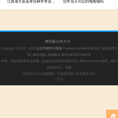
江西省大余县举办林学专业函授点开班仪式
过年当天可以扫地拖地吗
摩托艇分类大全
Copyright © 2012 - 2026
比亚乔摩托车部落
Powered by
网站分类目录
|
精选推荐文
章
|
网站地图
|
疑难解答
陕ICP备55559492号
声明：本站内容来自互联网，如信息有错误可发邮件到f_fb#foxmail.com说明，我们
会及时纠正，谢谢
本站仅为个人兴趣爱好，不接盈利性广告及商业合作
小男孩