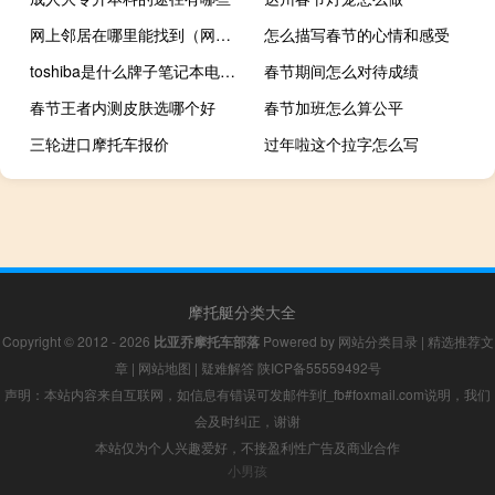
网上邻居在哪里能找到（网上邻居在哪里）
怎么描写春节的心情和感受
toshiba是什么牌子笔记本电脑（toshiba是什么牌子）
春节期间怎么对待成绩
春节王者内测皮肤选哪个好
春节加班怎么算公平
三轮进口摩托车报价
过年啦这个拉字怎么写
摩托艇分类大全
Copyright © 2012 - 2026
比亚乔摩托车部落
Powered by
网站分类目录
|
精选推荐文
章
|
网站地图
|
疑难解答
陕ICP备55559492号
声明：本站内容来自互联网，如信息有错误可发邮件到f_fb#foxmail.com说明，我们
会及时纠正，谢谢
本站仅为个人兴趣爱好，不接盈利性广告及商业合作
小男孩