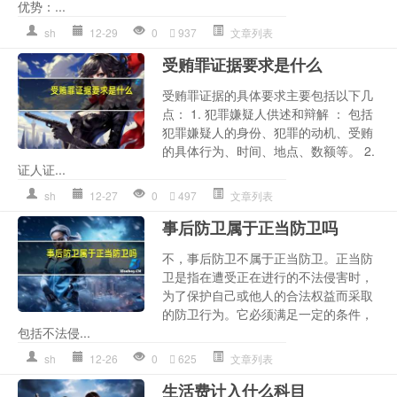
优势：...
sh
12-29
0
937
文章列表
受贿罪证据要求是什么
受贿罪证据的具体要求主要包括以下几
点： 1. 犯罪嫌疑人供述和辩解 ： 包括
犯罪嫌疑人的身份、犯罪的动机、受贿
的具体行为、时间、地点、数额等。 2.
证人证...
sh
12-27
0
497
文章列表
事后防卫属于正当防卫吗
不，事后防卫不属于正当防卫。正当防
卫是指在遭受正在进行的不法侵害时，
为了保护自己或他人的合法权益而采取
的防卫行为。它必须满足一定的条件，
包括不法侵...
sh
12-26
0
625
文章列表
生活费计入什么科目