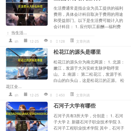
生活费通常是指企业为员工提供的福利
费用，具体会计科目取决于费用的用途
和受益部门。以下是生活费可能计入的
会计科目： 1. 应付职工薪酬—福利费
： 当生活...
sh
12-25
0
128
文章列表
松花江的源头是哪里
松花江的源头分为南北两源： 1. 北源：
嫩江，发源于大兴安岭支脉伊勒呼里
山。 2. 南源： 第二松花江，发源于长
白山的白头山，这是松花江的正源。 松
花江全...
sh
12-25
0
450
文章列表
石河子大学有哪些
石河子共有3所大学，分别是： 1. 石河
子大学 2. 新疆石河子职业技术学院 3.
石河子工程职业技术学院 其中，石河子