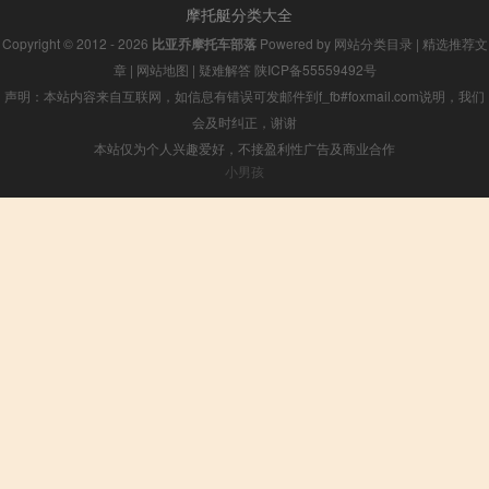
摩托艇分类大全
Copyright © 2012 - 2026
比亚乔摩托车部落
Powered by
网站分类目录
|
精选推荐文
章
|
网站地图
|
疑难解答
陕ICP备55559492号
声明：本站内容来自互联网，如信息有错误可发邮件到f_fb#foxmail.com说明，我们
会及时纠正，谢谢
本站仅为个人兴趣爱好，不接盈利性广告及商业合作
小男孩