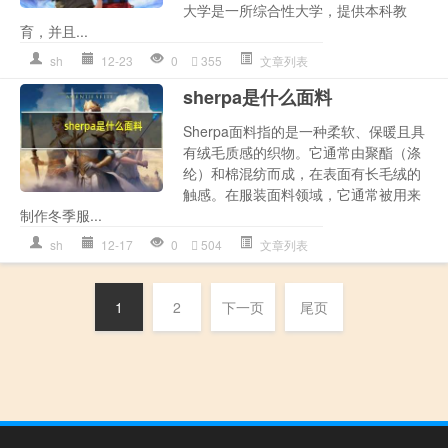
大学是一所综合性大学，提供本科教
育，并且...
sh
12-23
0
355
文章列表
sherpa是什么面料
Sherpa面料指的是一种柔软、保暖且具
有绒毛质感的织物。它通常由聚酯（涤
纶）和棉混纺而成，在表面有长毛绒的
触感。在服装面料领域，它通常被用来
制作冬季服...
sh
12-17
0
504
文章列表
1
2
下一页
尾页