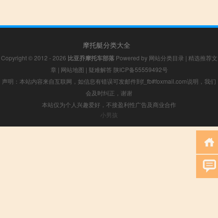
摩托艇分类大全
Copyright © 2012 - 2026
比亚乔摩托车部落
Powered by
网站分类目录
|
精选推荐文
章
|
网站地图
|
疑难解答
陕ICP备55559492号
声明：本站内容来自互联网，如信息有错误可发邮件到f_fb#foxmail.com说明，我们
会及时纠正，谢谢
本站仅为个人兴趣爱好，不接盈利性广告及商业合作
小男孩