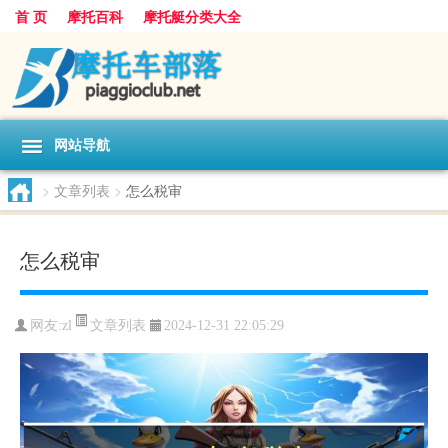
首 页
摩托百科
摩托艇分类大全
网站导航
>
文章列表
>
怎么税审
怎么税审
文章列表
网友:
zl
2024-12-31 22:05:29