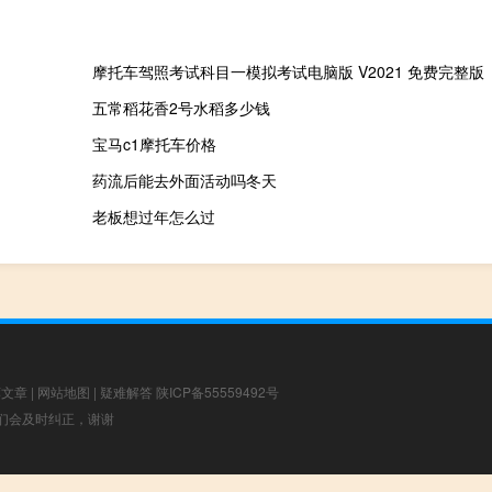
五常稻花香2号水稻多少钱
宝马c1摩托车价格
药流后能去外面活动吗冬天
老板想过年怎么过
荐文章
|
网站地图
|
疑难解答
陕ICP备55559492号
，我们会及时纠正，谢谢