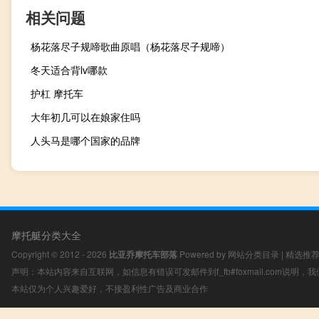
相关问题
杨花落尽子规啼歌曲原唱（杨花落尽子规啼）
冬天适合背lv哪款
护杠 摩托车
大年初几可以在娘家住吗
人头马是哪个国家的品牌
摩托艇分类大全
Copyright © 2012 - 2026
比亚乔摩托车部落
Powered by
网站分类目录
|
精选推
声明：本站内容来自互联网，如信息有错误可发邮件到f_fb#foxmail.com说明
本站仅为个人兴趣爱好，不接盈利性广告及商业合作