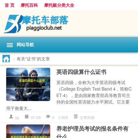
首 页
摩托百科
摩托艇分类大全
网站导航
>
有关“证书”的文章
英语四级算什么证书
英语四级，全称为大学英语四级考试
（College English Test Band 4，简称C
ET-4），是由国家教育部高等教育司主
持的全国性英语能力水平测试。它主要
用于衡量大...
yy
01-03
0
905
文章列表
养老护理员考试的报名条件有
什么