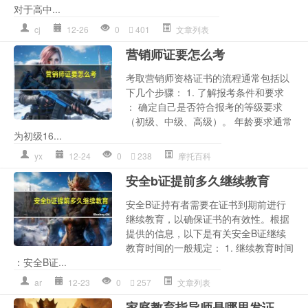
对于高中...
cj
12-26
0
401
文章列表
营销师证要怎么考
考取营销师资格证书的流程通常包括以
下几个步骤： 1. 了解报考条件和要求
： 确定自己是否符合报考的等级要求
（初级、中级、高级）。 年龄要求通常
为初级16...
yx
12-24
0
238
摩托百科
安全b证提前多久继续教育
安全B证持有者需要在证书到期前进行
继续教育，以确保证书的有效性。根据
提供的信息，以下是有关安全B证继续
教育时间的一般规定： 1. 继续教育时间
：安全B证...
ar
12-23
0
257
文章列表
家庭教育指导师是哪里发证