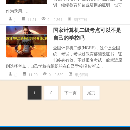
训、继续教育和创业培训的证明，也可
作为录用、...
jt
11-21
0
264
摩托百科
国家计算机二级考点可以不是
自己的学校吗
全国计算机二级(NCRE)，这个是全国
统一考试，考试过教育部颁发证书，证
书终身有效。不过报名考试一般就近原
则选择考点，自己学校有组织的在自己学校报名考试...
gj
11-20
0
589
摩托百科
1
2
下一页
尾页