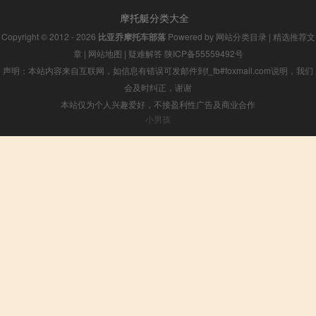
摩托艇分类大全
Copyright © 2012 - 2026
比亚乔摩托车部落
Powered by
网站分类目录
|
精选推荐文
章
|
网站地图
|
疑难解答
陕ICP备55559492号
声明：本站内容来自互联网，如信息有错误可发邮件到f_fb#foxmail.com说明，我们
会及时纠正，谢谢
本站仅为个人兴趣爱好，不接盈利性广告及商业合作
小男孩