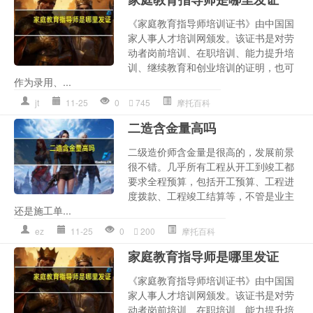
《家庭教育指导师培训证书》由中国国
家人事人才培训网颁发。该证书是对劳
动者岗前培训、在职培训、能力提升培
训、继续教育和创业培训的证明，也可
作为录用、...
jt
11-25
0
745
摩托百科
二造含金量高吗
二级造价师含金量是很高的，发展前景
很不错。几乎所有工程从开工到竣工都
要求全程预算，包括开工预算、工程进
度拨款、工程竣工结算等，不管是业主
还是施工单...
ez
11-25
0
200
摩托百科
家庭教育指导师是哪里发证
《家庭教育指导师培训证书》由中国国
家人事人才培训网颁发。该证书是对劳
动者岗前培训、在职培训、能力提升培