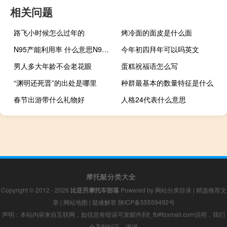
相关问题
路飞小时候怎么过年的
烤冷面的面皮是什么面
N95产能利用率 什么意思N95口罩产能利用率多少了
今年初四拜年可以吗英文
男人多大年龄不会老花眼
蛋糕祝福语怎么写
“渊明还死晋”的出处是哪里
种群最基本的数量特征是什么
春节出游带什么礼物好
人格24代表什么意思
摩托艇分类大全
Copyright © 2012 - 2026
比亚乔摩托车部落
Powered by
网站分类目录
|
精选推荐文
章
|
网站地图
|
疑难解答
陕ICP备55559492号
声明：本站内容来自互联网，如信息有错误可发邮件到f_fb#foxmail.com说明，我们
会及时纠正，谢谢