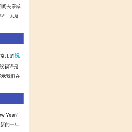
期间去亲戚
年\"，以及
祝
最常用的
典的祝福语是
可以展示我们在
w Year\"，
\"愿新的一年