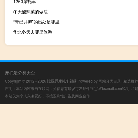
1260摩托车
冬天酸辣菜的做法
“青已并庐”的出处是哪里
华北冬天去哪里旅游
摩托艇分类大全
Copyright © 2012 - 2026
比亚乔摩托车部落
Powered by
网站分类目录
|
精选推
声明：本站内容来自互联网，如信息有错误可发邮件到f_fb#foxmail.com说明
本站仅为个人兴趣爱好，不接盈利性广告及商业合作