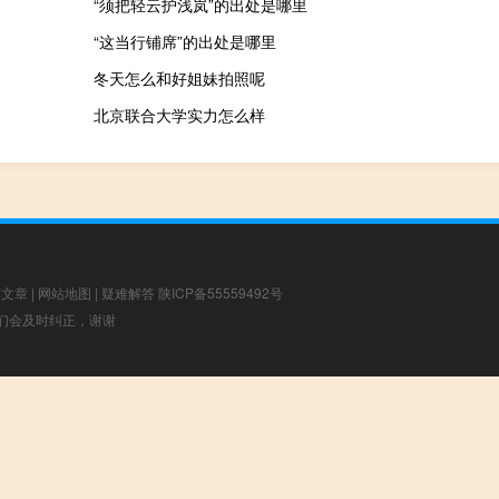
“须把轻云护浅岚”的出处是哪里
“这当行铺席”的出处是哪里
冬天怎么和好姐妹拍照呢
北京联合大学实力怎么样
荐文章
|
网站地图
|
疑难解答
陕ICP备55559492号
，我们会及时纠正，谢谢