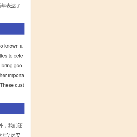
新年表达了
lso known a
ties to cele
d bring goo
ther importa
. These cust
。此外，我们还
\"学年\"对应