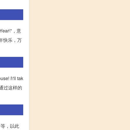
Year\"，意
你新年快乐，万
I\'ll tak
\"。通过这样的
子等，以此