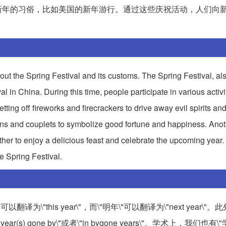
新年的习俗，比如美国的新年游行。通过这些庆祝活动，人们向
 about the Spring Festival and its customs. The Spring Festival, a
l in China. During this time, people participate in various activi
tting off fireworks and firecrackers to drive away evil spirits an
erns and couplets to symbolize good fortune and happiness. Ano
ether to enjoy a delicious feast and celebrate the upcoming year
he Spring Festival.
为\"this year\"，而\"明年\"可以翻译为\"next year\"
 year(s) gone by\"或者\"in bygone years\"。学术上，我们也有