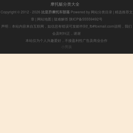
摩托艇分类大全
Copyright © 2012 - 2026
比亚乔摩托车部落
Powered by
网站分类目录
|
精选推荐文
章
|
网站地图
|
疑难解答
陕ICP备55559492号
声明：本站内容来自互联网，如信息有错误可发邮件到f_fb#foxmail.com说明，我们
会及时纠正，谢谢
本站仅为个人兴趣爱好，不接盈利性广告及商业合作
小男孩