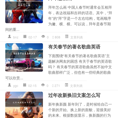
拜年怎么画 中国人春节时通常会互相拜
年，表达祝福和吉祥的话语。其中，“拜
年”的“拜”字是一个左右结构，笔画顺序
为撇、横、横。可以说，拜年是春节期
间的重...
bnz
02-17
0
808
文章列表
有关春节的著名歌曲英语
下面围绕“有关春节的著名歌曲英语”主
题解决网友的困惑 有关于春节的英语歌
吗？ 有关春节的英语歌曲虽然不如中文
歌曲那样广泛，但也有一些经典的歌曲
可以欣赏...
ygc
02-15
0
271
文章列表
过年改新换旧文案怎么写
新年换新颜 新年到了，是时候给自己一
个新的开始。换上新的面貌，迎接美好
的未来。根据数据显示，换新颜的行为