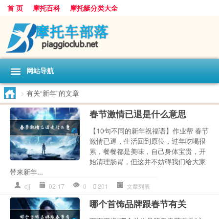
首 页
摩托百科
摩托艇分类大全
网站导航
>
有关“新年”的文章
春节激情已退是什么意思
【10句不同的新年祝福语】作业帮 春节
激情已退，生活回到原位，过年吃喝很
累，餐餐都是美味，自己身体宝贵，开
始清理肠胃，但这并不妨碍我们给大家
带来新年...
cjj
02-17
0
201
文章列表
哪个首饰品牌跟春节有关