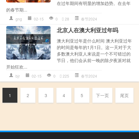
在过年期间有明显的增加趋势。在去年
的春节期...
gng
02-15
0
28
春节2024
北京人在澳大利亚过年吗
澳大利亚过年是什么时间 澳大利亚过年
的时间是每年的1月1日。这一天对于大
多数澳大利亚人来说是一个不可错过的
节日，他们会从前一晚的除夕夜派对就
开始狂欢...
bjr
02-15
0
225
春节2024
1
2
3
4
5
下一页
尾页