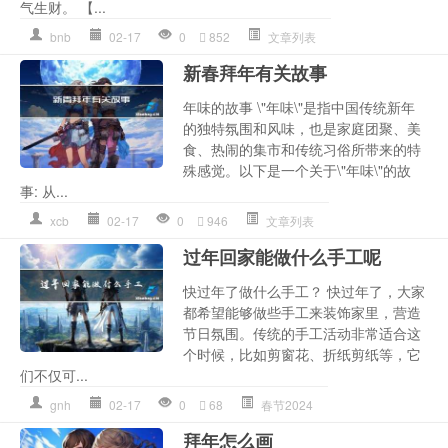
气生财。 【...
bnb
02-17
0
852
文章列表
新春拜年有关故事
年味的故事 \"年味\"是指中国传统新年
的独特氛围和风味，也是家庭团聚、美
食、热闹的集市和传统习俗所带来的特
殊感觉。以下是一个关于\"年味\"的故
事: 从...
xcb
02-17
0
946
文章列表
过年回家能做什么手工呢
快过年了做什么手工？ 快过年了，大家
都希望能够做些手工来装饰家里，营造
节日氛围。传统的手工活动非常适合这
个时候，比如剪窗花、折纸剪纸等，它
们不仅可...
gnh
02-17
0
68
春节2024
拜年怎么画