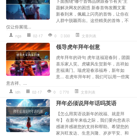
下面围绕“哪个首饰品牌跟春节有关”主
题解决网友的困惑 新春首饰发圈文案
新春到来，佩戴上闪亮的首饰，让你在
人群中脱颖而出。这些精美的首饰，不
仅让你展现...
ngs
02-17
0
330
文章列表
领导虎年拜年创意
虎年拜年的诗句 虎年送福迎春到，团圆
喜乐家人笑。虎啸风生贺新年，吉祥如
意福满门。瑞虎迎春添福寿，新年如
意... 在虎年拜年时，我们可以用一些寓
意吉祥、...
ldh
02-17
0
770
文章列表
拜年必须说拜年话吗英语
【怎么用英语说新年的祝福、就是拜
年】 在新年来临之际，我们要向您表示
感谢并感谢您的支持和帮助。希望您的
家兴旺发达、生意兴隆、岁岁平安、和