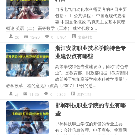
自考电气自动化本科需要考的科目主要
包括： 1. 公共课程： 中国近现代史纲
要 中国文化概论 马克思主义基本原理
概论 英语（二） 高等数学（工本） 线性代数 2...
zk
12-26
0
964
文章列表
浙江安防职业技术学院特色专
业建设点有哪些
高等学校特色专业建设点，简称“特色专
业”。是教育部、财政部根据《教育部财
政部关于实施高等学校本科教学质量与
教学改革工程的意见》(教高〔2007〕1号)的总...
zj
11-25
0
856
摩托百科
邯郸科技职业学院的专业有哪
些
邯郸科技职业学院的开设的专业主要
有：会计信息管理、电子商务、物联网