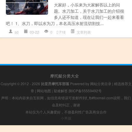
大家好，小乐来为大家解答以上的问
题。水刀加工，关于水刀加工的介绍很
多人还不知道，现在让我们一起来看看
吧！ 1、水刀，即以水为刀，本名高压水射流切割技...
sd
03-22
0
718
文章列表
摩托艇分类大全
Copyright © 2012 - 2026
比亚乔摩托车部落
Powered by
网站分类目录
|
精选推荐文
章
|
网站地图
|
疑难解答
陕ICP备55559492号
声明：本站内容来自互联网，如信息有错误可发邮件到f_fb#foxmail.com说明，我们
会及时纠正，谢谢
本站仅为个人兴趣爱好，不接盈利性广告及商业合作
小男孩