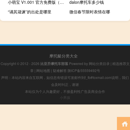
小萌宝 V1.001 官方免费版（小萌宝 V1.001 官方免费版功能简介）
dalon摩托车多少钱
“诵其箴谏”的出处是哪里
微信春节限时表情在哪
摩托艇分类大全
Copyright © 2012 - 2026
比亚乔摩托车部落
Powered by
网站分类目录
|
精选推荐文
章
|
网站地图
|
疑难解答
陕ICP备55559492号
声明：本站内容来自互联网，如信息有错误可发邮件到f_fb#foxmail.com说明，我们
会及时纠正，谢谢
本站仅为个人兴趣爱好，不接盈利性广告及商业合作
小男孩