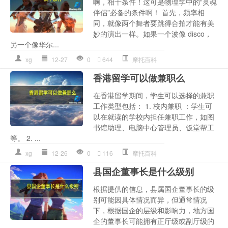
啊，相干条件！这可是物理学中的“灵魂
伴侣”必备的条件啊！ 首先，频率相
同，就像两个舞者要跳得合拍才能有美
妙的演出一样。如果一个波像 disco，
另一个像华尔...
xg
12-27
0
644
摩托百科
香港留学可以做兼职么
在香港留学期间，学生可以选择的兼职
工作类型包括： 1. 校内兼职 ：学生可
以在就读的学校内担任兼职工作，如图
书馆助理、电脑中心管理员、饭堂帮工
等。 2. ...
xg
12-26
0
116
摩托百科
县国企董事长是什么级别
根据提供的信息，县属国企董事长的级
别可能因具体情况而异，但通常情况
下，根据国企的层级和影响力，地方国
企的董事长可能拥有正厅级或副厅级的