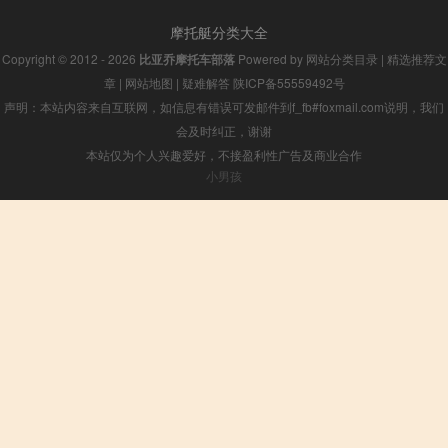
摩托艇分类大全
Copyright © 2012 - 2026
比亚乔摩托车部落
Powered by
网站分类目录
|
精选推荐文
章
|
网站地图
|
疑难解答
陕ICP备55559492号
声明：本站内容来自互联网，如信息有错误可发邮件到f_fb#foxmail.com说明，我们
会及时纠正，谢谢
本站仅为个人兴趣爱好，不接盈利性广告及商业合作
小男孩