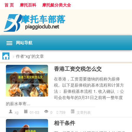
首 页
摩托百科
摩托艇分类大全
网站导航
>
作者“xg”的文章
香港工资交税怎么交
在香港，工资需要缴纳的税称为薪俸
税。以下是薪俸税的基本流程和计算方
法： 薪俸税基本流程 1. 收入确认 ：公
司会在每年的3月31日之前将一整年度
的薪水单寄...
xg
01-03
0
759
文章列表
相干条件