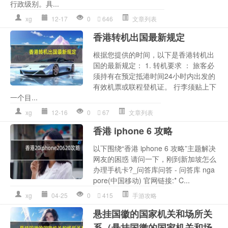
行政级别。具...
xg
12-17
0
646
文章列表
香港转机出国最新规定
根据您提供的时间，以下是香港转机出
国的最新规定： 1. 转机要求 ： 旅客必
须持有在预定抵港时间24小时内出发的
有效机票或联程登机证。 行李须贴上下
一个目...
xg
12-16
0
67
文章列表
香港 iphone 6 攻略
以下围绕“香港 iphone 6 攻略”主题解决
网友的困惑 请问一下，刚到新加坡怎么
办理手机卡?_问答库问答 - 问答库 nga
pore(中国移动) 官网链接:* C...
xg
04-25
0
415
手游攻略
悬挂国徽的国家机关和场所关
系（悬挂国徽的国家机关和场