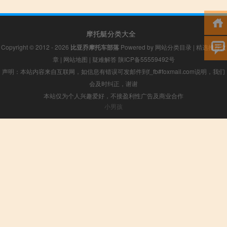
摩托艇分类大全
Copyright © 2012 - 2026
比亚乔摩托车部落
Powered by
网站分类目录
|
精选推荐文
章
|
网站地图
|
疑难解答
陕ICP备55559492号
声明：本站内容来自互联网，如信息有错误可发邮件到f_fb#foxmail.com说明，我们
会及时纠正，谢谢
本站仅为个人兴趣爱好，不接盈利性广告及商业合作
小男孩