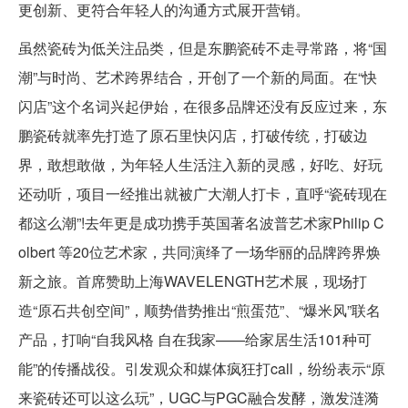
更创新、更符合年轻人的沟通方式展开营销。
虽然瓷砖为低关注品类，但是东鹏瓷砖不走寻常路，将“国
潮”与时尚、艺术跨界结合，开创了一个新的局面。在“快
闪店”这个名词兴起伊始，在很多品牌还没有反应过来，东
鹏瓷砖就率先打造了原石里快闪店，打破传统，打破边
界，敢想敢做，为年轻人生活注入新的灵感，好吃、好玩
还动听，项目一经推出就被广大潮人打卡，直呼“瓷砖现在
都这么潮”!去年更是成功携手英国著名波普艺术家Philip C
olbert 等20位艺术家，共同演绎了一场华丽的品牌跨界焕
新之旅。首席赞助上海WAVELENGTH艺术展，现场打
造“原石共创空间”，顺势借势推出“煎蛋范”、“爆米风”联名
产品，打响“自我风格 自在我家——给家居生活101种可
能”的传播战役。引发观众和媒体疯狂打call，纷纷表示“原
来瓷砖还可以这么玩”，UGC与PGC融合发酵，激发涟漪