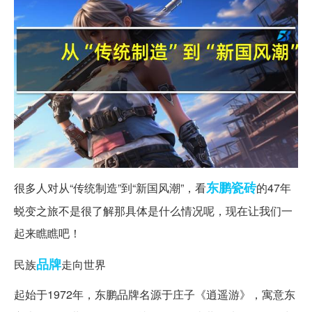
东鹏
瓷砖
很多人对从“传统制造”到“新国风潮”，看
的47年
蜕变之旅不是很了解那具体是什么情况呢，现在让我们一
起来瞧瞧吧！
品牌
民族
走向世界
起始于1972年，东鹏品牌名源于庄子《逍遥游》，寓意东