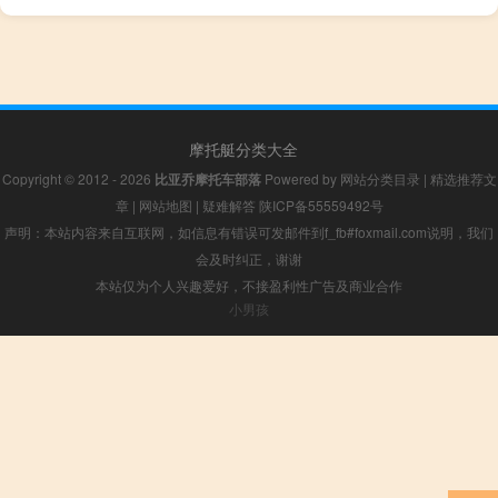
摩托艇分类大全
Copyright © 2012 - 2026
比亚乔摩托车部落
Powered by
网站分类目录
|
精选推荐文
章
|
网站地图
|
疑难解答
陕ICP备55559492号
声明：本站内容来自互联网，如信息有错误可发邮件到f_fb#foxmail.com说明，我们
会及时纠正，谢谢
本站仅为个人兴趣爱好，不接盈利性广告及商业合作
小男孩