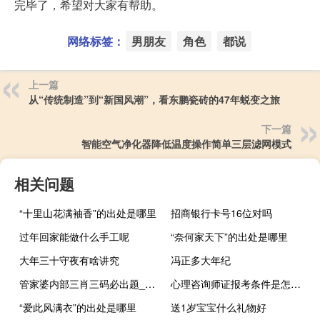
完毕了，希望对大家有帮助。
网络标签：
男朋友
角色
都说
上一篇
从“传统制造”到“新国风潮”，看东鹏瓷砖的47年蜕变之旅
下一篇
智能空气净化器降低温度操作简单三层滤网模式
相关问题
“十里山花满袖香”的出处是哪里
招商银行卡号16位对吗
过年回家能做什么手工呢
“奈何家天下”的出处是哪里
大年三十守夜有啥讲究
冯正多大年纪
管家婆内部三肖三码必出题_智能AI深度解析_AI助手版g12.64.312
心理咨询师证报考条件是怎样的？
“爱此风满衣”的出处是哪里
送1岁宝宝什么礼物好