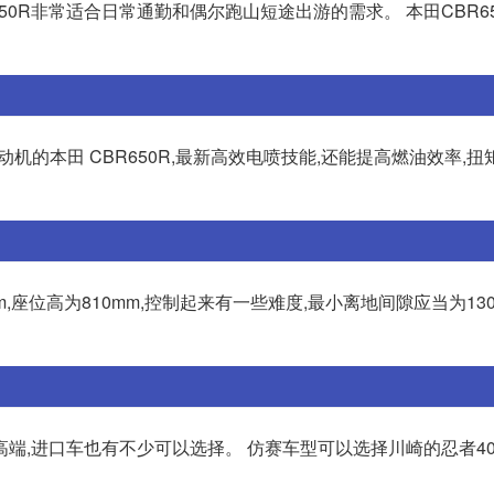
R650R非常适合日常通勤和偶尔跑山短途出游的需求。 本田CBR6
冷发动机的本田 CBR650R,最新高效电喷技能,还能提高燃油效率,扭
50mm,座位高为810mm,控制起来有一些难度,最小离地间隙应当为13
,进口车也有不少可以选择。 仿赛车型可以选择川崎的忍者400