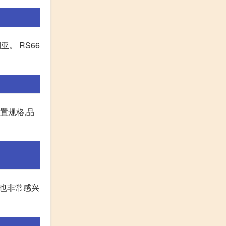
。 RS66
置规格,品
它也非常感兴