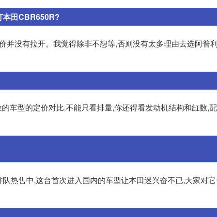
本田CBR650R?
且,售价并没有拉开。我觉得除非不想等,否则没有太多理由去选阿普利亚
位的车型的定价对比,不能只看排量,你还得看发动机结构和缸数,配
在排队热售中,这台首次进入国内的车型让本田迷兴奋不已,大家对