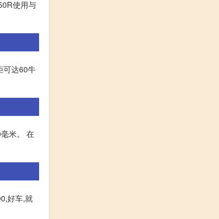
50R使用与
矩可达60牛
0毫米。 在
,好车,就