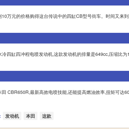
到10万元的价格购得这台传说中的四缸CB型号街车。时间又来到了
水冷四缸四冲程电喷发动机,这款发动机的排量是649cc,压缩比为11
的本田 CBR650R,最新高效电喷技能,还能提高燃油效率,扭矩可达
：
发动机
本田
这款