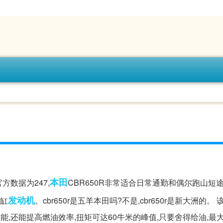
本田
官方数据为247,
CBR650R非常适合日常通勤和偶尔跑山短
发动机
四缸
。cbr650r是五羊本田吗?不是,cbr650r是新大洲的。
喷技能,还能提高燃油效率,扭矩可达60牛米的峰值,只要舍得给油,最