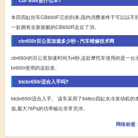
Cbr 650r是什么车?
本田四缸街车CB650F,它的到来,国内消费者终于可以以不
一款拥有全新面貌的CB650R走近了消。
cbr650r百公里加速多少秒 - 汽车维修技术网
cbr650r的百公里加速时间为4秒,这款摩托车使用的是一台
br650r使用的这款发。
btcbr650r适合入手吗?
btcbr650r适合入手。 该车采用了648cc四缸水冷发动机
值,最大76Ps的功率输出非常充沛。
网络标签