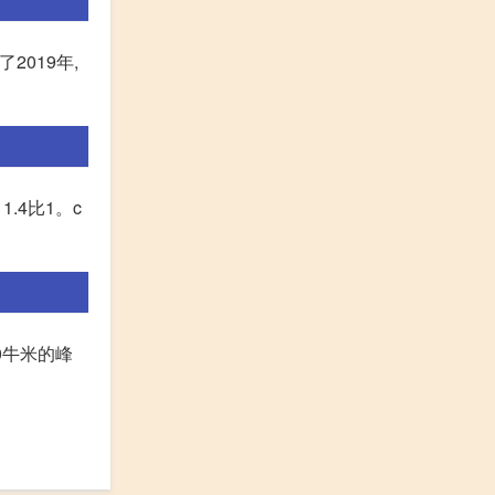
2019年,
.4比1。c
60牛米的峰