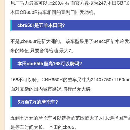
原厂马力最高可以上260左右,而官方数据为247,本田CB
本田CB650R街车相同的直列四缸发动机。
cbr650r是五羊本田吗?
不是,cbr650r是新大洲的。 该车型采用了648cc四缸水
米的峰值,只要舍得给油,最大7。
本田cbr650r座高168可以骑吗?
168不可以骑。CBR650R的整车尺寸为2140x750x11
面对复杂的国内城市路况,骑行已无大碍。
5万至7万的摩托车?
五到七万元的摩托车可以选择的范围挺大了,可以选择国产高端
是等车时间太长。 本田的cbr65。