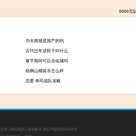
5000
功夫熊猫是国产的吗
古代过年送鞋子叫什么
春节期间可以去临城吗
梧桐山桶装水怎么样
恋爱 寿司战队攻略
荐文章
|
网站地图
|
疑难解答
陕ICP备55559492号