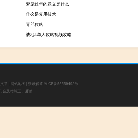
梦见过年的意义是什么
什么是复用技术
青丝攻略
战地4单人攻略视频攻略
荐文章
|
网站地图
|
疑难解答
陕ICP备55559492号
，我们会及时纠正，谢谢