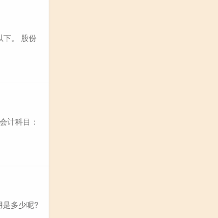
以下。 股份
会计科目：
用是多少呢?