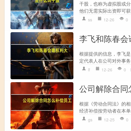
干股，也称为虚拟股或分
他们无需实际出资即可获
ss
12-26
0
李飞和陈春会
根据提供的信息，李飞是
定代表人在公司对外事务
lf
12-26
0
公司解除合同
根据《劳动合同法》的相
经济补偿按劳动者在本单
gs
12-25
0