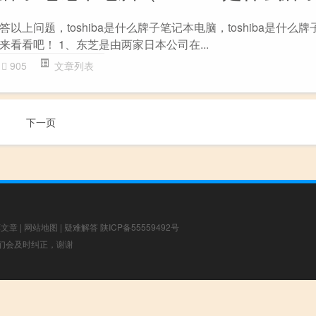
以上问题，toshiba是什么牌子笔记本电脑，toshiba是什么
看看吧！ 1、东芝是由两家日本公司在...
905
文章列表
下一页
荐文章
|
网站地图
|
疑难解答
陕ICP备55559492号
，我们会及时纠正，谢谢