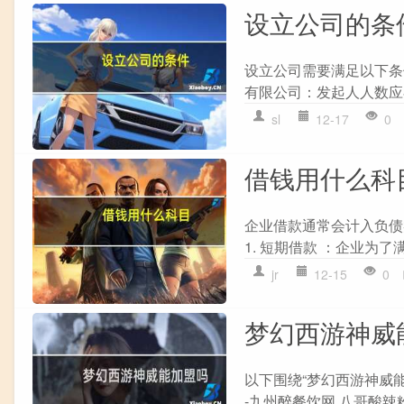
设立公司的条
设立公司需要满足以下条件
有限公司：发起人人数应在
sl
12-17
0
借钱用什么科
企业借款通常会计入负债
1. 短期借款 ：企业为了
jr
12-15
0
梦幻西游神威
以下围绕“梦幻西游神威
-九州醉餐饮网 八哥酸辣