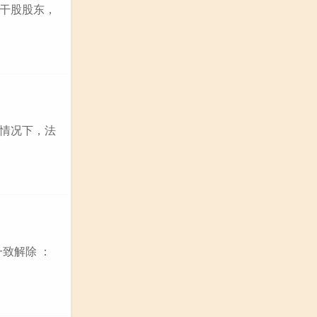
干股股东，
情况下，法
致解除 ：