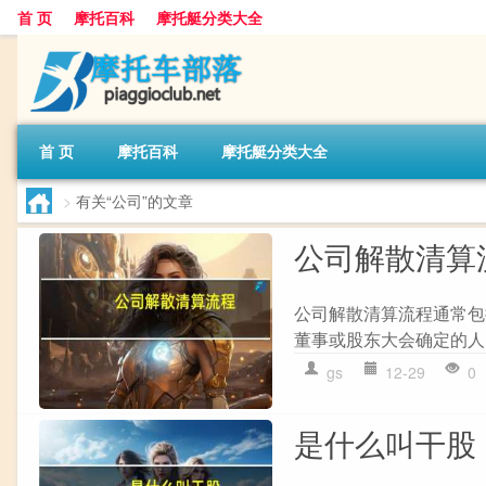
首 页
摩托百科
摩托艇分类大全
首 页
摩托百科
摩托艇分类大全
>
有关“公司”的文章
公司解散清算
公司解散清算流程通常包括
董事或股东大会确定的人员
gs
12-29
0
是什么叫干股