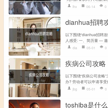
lhx
06-14
0
dianhua招聘
以下围绕“dianhua
人感受: 一、简历量 — 邀约
dia
05-01
0
疾病公司攻略
以下围绕“疾病公司攻略
办? 劳动者可以申请享受病
jbg
05-01
0
toshiba是