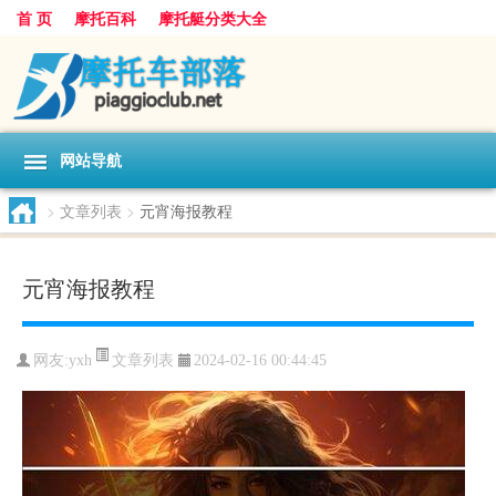
首 页
摩托百科
摩托艇分类大全
网站导航
>
文章列表
>
元宵海报教程
元宵海报教程
文章列表
网友:
yxh
2024-02-16 00:44:45