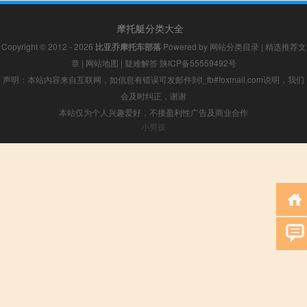
摩托艇分类大全
Copyright © 2012 - 2026
比亚乔摩托车部落
Powered by
网站分类目录
|
精选推荐文
章
|
网站地图
|
疑难解答
陕ICP备55559492号
声明：本站内容来自互联网，如信息有错误可发邮件到f_fb#foxmail.com说明，我们
会及时纠正，谢谢
本站仅为个人兴趣爱好，不接盈利性广告及商业合作
小男孩