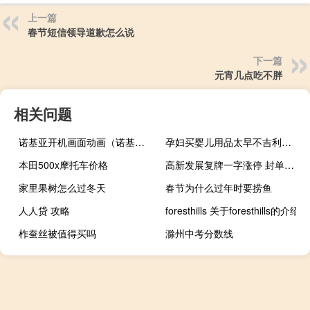
上一篇
春节短信领导道歉怎么说
下一篇
元宵几点吃不胖
相关问题
诺基亚开机画面动画（诺基亚开机）
孕妇买婴儿用品太早不吉利（孕妇购买婴儿用品简介）
本田500x摩托车价格
高新发展复牌一字涨停 封单金额近120亿
家里果树怎么过冬天
春节为什么过年时要捞鱼
人人贷 攻略
foresthills 关于foresthills的介绍
柞蚕丝被值得买吗
滁州中考分数线