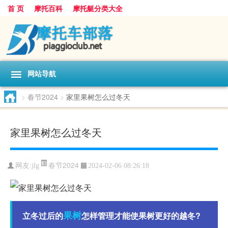
首 页
摩托百科
摩托艇分类大全
网站导航
>
春节2024
>
家里果树怎么过冬天
家里果树怎么过冬天
春节2024
网友:
jlg
2024-02-06 08:26:18
果树
立冬过后的
怎样管理才能使果树更好的越冬?