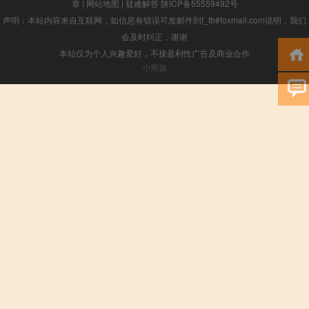
章
|
网站地图
|
疑难解答
陕ICP备55559492号
声明：本站内容来自互联网，如信息有错误可发邮件到f_fb#foxmail.com说明，我们
会及时纠正，谢谢
本站仅为个人兴趣爱好，不接盈利性广告及商业合作
小男孩