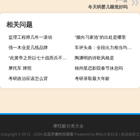
下一篇
冬天哄婴儿睡觉好吗
相关问题
监理工程师几年一滚动
“频向习家池”的出处是哪里
强一木业是几线品牌
车评头条：全段出力相当均衡 试驾马自达CX-30压燃版
“此黄帝之所以七十战而兵不殆也”的出处是哪里
陶渊明的诗歌风格是
摩托车 牌照
锦州星恋影院春节休息吗
考研政治应该怎么背
考研录取最大年龄
摩托艇分类大全
Copyright © 2012 - 2026
比亚乔摩托车部落
Powered by
网站分类目录
|
精选推荐文