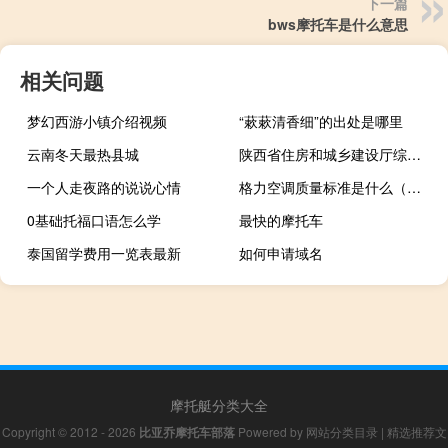
下一篇
bws摩托车是什么意思
相关问题
梦幻西游小镇介绍视频
“蔌蔌清香细”的出处是哪里
云南冬天最热县城
陕西省住房和城乡建设厅综合服务中心电话（陕西省住房和城乡建设厅官网）
一个人走夜路的说说心情
格力空调质量标准是什么（格力空调质量）
0基础托福口语怎么学
最快的摩托车
泰国留学费用一览表最新
如何申请域名
摩托艇分类大全
Copyright © 2012 - 2026
比亚乔摩托车部落
Powered by
网站分类目录
|
精选推荐文