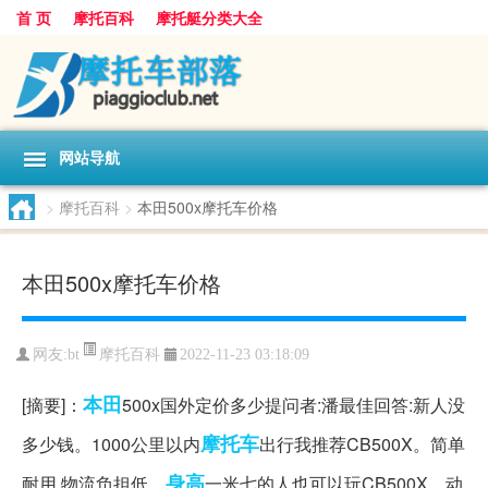
首 页
摩托百科
摩托艇分类大全
网站导航
>
摩托百科
>
本田500x摩托车价格
本田500x摩托车价格
摩托百科
网友:
bt
2022-11-23 03:18:09
本田
[摘要]：
500x国外定价多少提问者:潘最佳回答:新人没
摩托车
多少钱。1000公里以内
出行我推荐CB500X。简单
身高
耐用,物流负担低。
一米七的人也可以玩CB500X。动