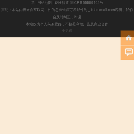
章
|
网站地图
|
疑难解答
陕ICP备55559492号
声明：本站内容来自互联网，如信息有错误可发邮件到f_fb#foxmail.com说明，我们
会及时纠正，谢谢
本站仅为个人兴趣爱好，不接盈利性广告及商业合作
小男孩