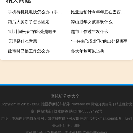
手机待机耗电快怎么办（手机待机时间短怎么办）
比亚迪预计今年年底在巴西设立100家门店
猫后大腿断了怎么固定
凉山过年女孩喜欢什么
“吐叶间松春”的出处是哪里
超市工作过年发什么
天理是什么意思
“一任南飞又北飞”的出处是哪里
政审时已换工作怎么办
多大年龄可以当兵
摩托艇分类大全
Copyright © 2012 - 2026
比亚乔摩托车部落
Powered by
网站分类目录
|
精选推荐文
章
|
网站地图
|
疑难解答
陕ICP备55559492号
声明：本站内容来自互联网，如信息有错误可发邮件到f_fb#foxmail.com说明，我们
会及时纠正，谢谢
本站仅为个人兴趣爱好，不接盈利性广告及商业合作