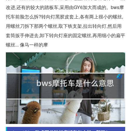
改进,还有的较大的踏板车,采用由GY6加大而成的。bws摩
托车前脸怎么拆?转向灯黑胶皮套上,各有两上很小的螺丝,
用螺丝刀拆下那两个螺丝,取下铁支架,拉出转向灯,然后用
套筒扳手伸进去,卸下转向灯座的固定螺丝,再用细小的扁平
螺丝... 像马一样的摩