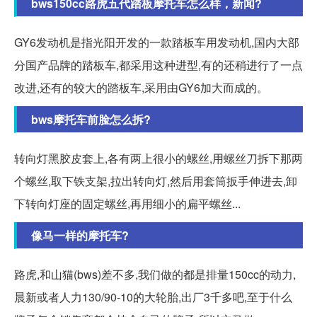
bws150cc路虎五代踏板摩托车怎么样，新闻?
GY6发动机是指光阳开发的一款踏板车用发动机,国内大部
分国产品牌的踏板车,都采用这种进型,有的还稍进行了一点
改进,还有的较大的踏板车,采用由GY6加大而成的。
bws摩托车前脸怎么拆?
转向灯黑胶皮套上,各有两上很小的螺丝,用螺丝刀拆下那两
个螺丝,取下铁支架,拉出转向灯,然后用套筒扳手伸进去,卸
下转向灯座的固定螺丝,再用细小的扁平螺丝...
像马一样的摩托车?
路虎,和山猫(bws)差不多,我们做的都是排量150cc的动力,
晨新或者人力130/90-10的大轮胎,出厂3千多吧,至于什么