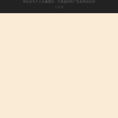
本站仅为个人兴趣爱好，不接盈利性广告及商业合作
小男孩