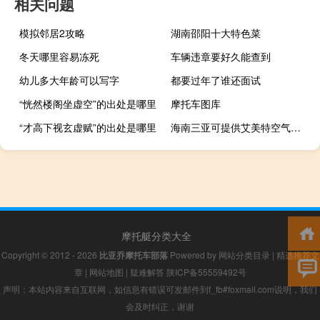
相关问题
模拟邻居2攻略
湖南邵阳十大特色菜
冬天哪里容易冻死
车辆违章要好久能查到
幼儿多大年龄可以写字
都要过年了谁还面试
“恍然楼阁坐虚空”的出处是哪里
摩托车图库
“才高下视玄虚赋”的出处是哪里
海南三亚可提供艾美特空气净化器维修服务地址在哪
摩托艇分类大全
Copyright © 2012 - 2026
比亚乔摩托车部落
Powered by
网站分类目录
|
精选推荐文
章
|
网站地图
|
疑难解答
陕ICP备55559492号
声明：本站内容来自互联网，如信息有错误可发邮件到f_fb#foxmail.com说明，我们
会及时纠正，谢谢