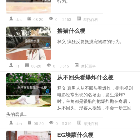
行为。
dzs
08-20
0
153
摩托百科
撸猫什么梗
释义 疯狂反复抚摸宠物猫的行为。
lls
08-20
0
515
摩托百科
从不回头看爆炸什么梗
释义 真男人从不回头看爆炸，指电视剧
电影经常出现的名场面，发生爆炸?
时，主角都是很酷的把爆炸抛在身后，
从不回头。形容人很酷，不会一步三回
头的磨叽...
cbh
08-20
0
319
摩托百科
EG埃蒙什么梗