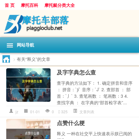
首 页
摩托百科
摩托艇分类大全
网站导航
>
有关“释义”的文章
及字字典怎么查
查字典的方法如下： 1. 确定拼音和音序
： 拼音：`jí` 音序：`J` 2. 查部首 ： 部
首：`丿` 3. 查笔画数 ： 笔画数：3 4.
查找字典 ： 在字典的“部首检字表”...
jz
01-01
0
325
文章列表
点赞什么梗
释义 一种在社交平上快速表示朕已阅的