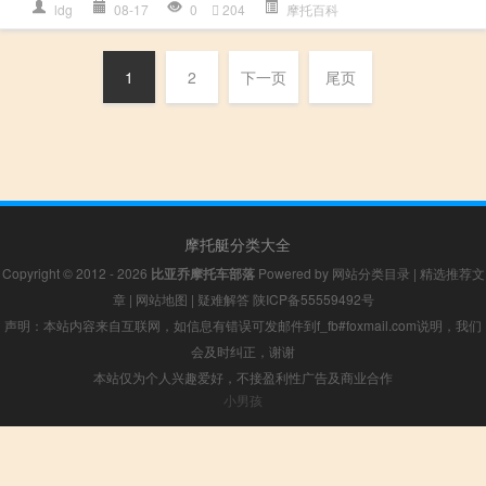
ldg
08-17
0
204
摩托百科
1
2
下一页
尾页
摩托艇分类大全
Copyright © 2012 - 2026
比亚乔摩托车部落
Powered by
网站分类目录
|
精选推荐文
章
|
网站地图
|
疑难解答
陕ICP备55559492号
声明：本站内容来自互联网，如信息有错误可发邮件到f_fb#foxmail.com说明，我们
会及时纠正，谢谢
本站仅为个人兴趣爱好，不接盈利性广告及商业合作
小男孩