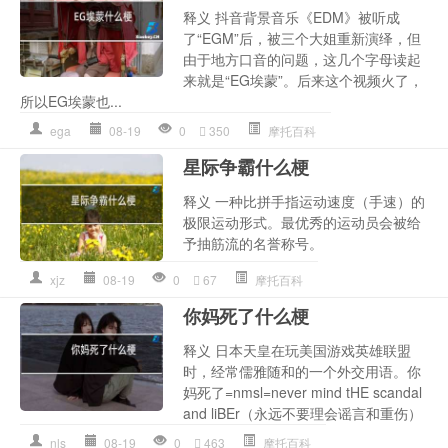
释义 抖音背景音乐《EDM》被听成
了“EGM”后，被三个大姐重新演绎，但
由于地方口音的问题，这几个字母读起
来就是“EG埃蒙”。后来这个视频火了，
所以EG埃蒙也...
ega
08-19
0
350
摩托百科
星际争霸什么梗
释义 一种比拼手指运动速度（手速）的
极限运动形式。最优秀的运动员会被给
予抽筋流的名誉称号。
xjz
08-19
0
67
摩托百科
你妈死了什么梗
释义 日本天皇在玩美国游戏英雄联盟
时，经常儒雅随和的一个外交用语。你
妈死了=nmsl=never mind tHE scandal
and liBEr（永远不要理会谣言和重伤）
nls
08-19
0
463
摩托百科