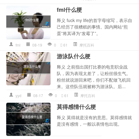
fml什么梗
释义 fuck my life的首字母缩写，表示自
己经历了很糟糕的事情。国内网站“煎
蛋”将其译为“发霉了”。
fml
08-19
0
61
摩托百科
游泳队什么梗
释义 之‌‌‌‌‌‌‌‌‌‌‌前指出国打比赛的电竞职业战
队，因为表现太差了，让粉丝很生气。
粉丝就说游回来吧，你们不配做飞机回
来。这些队伍就被称为游泳队。后...
yyd
08-17
0
61
摩托百科
莫得感情什么梗
释义 莫得就是没有的意思。莫得感情就
是没有感情，一般以表情包出现。‌‌‌‌‌‌‌‌‌