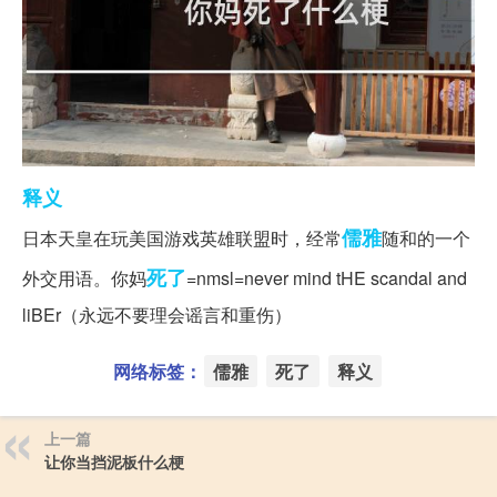
释义
儒雅
日本天皇在玩美国游戏英雄联盟时，经常
随和的一个
死了
外交用语。你妈
=nmsl=never mind tHE scandal and
liBEr（永远不要理会谣言和重伤）
网络标签：
儒雅
死了
释义
上一篇
让你当挡泥板什么梗