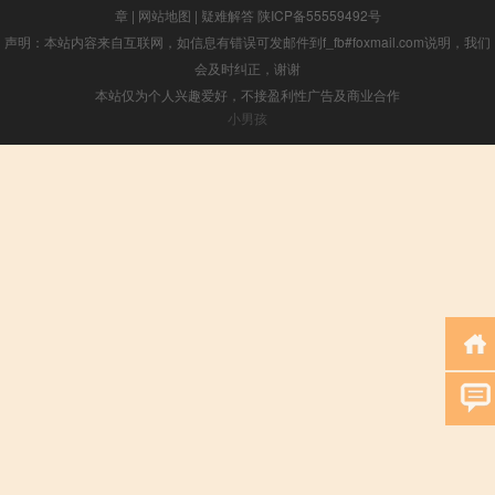
章
|
网站地图
|
疑难解答
陕ICP备55559492号
声明：本站内容来自互联网，如信息有错误可发邮件到f_fb#foxmail.com说明，我们
会及时纠正，谢谢
本站仅为个人兴趣爱好，不接盈利性广告及商业合作
小男孩