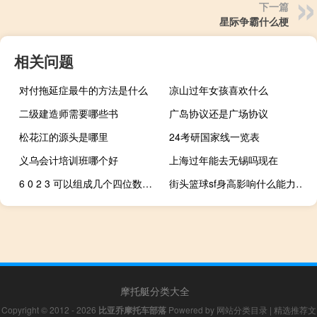
下一篇
星际争霸什么梗
相关问题
对付拖延症最牛的方法是什么
凉山过年女孩喜欢什么
二级建造师需要哪些书
广岛协议还是广场协议
松花江的源头是哪里
24考研国家线一览表
义乌会计培训班哪个好
上海过年能去无锡吗现在
6 0 2 3 可以组成几个四位数（6 0灵魂兽）
街头篮球sf身高影响什么能力（街头篮球sf身高）
摩托艇分类大全
Copyright © 2012 - 2026
比亚乔摩托车部落
Powered by
网站分类目录
|
精选推荐文