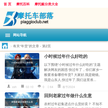
首 页
摩托百科
摩托艇分类大全
网站导航
>
有关“年货”的文章
- 第2页
小时候过年什么好吃的
以下围绕“小时候过年什么好吃的”主题
解决网友的困惑 快过年了，你们家乡一
般要准备哪些年货? 大家好,我是晓镜。
我是山东人,快过年了,我们这里准...
xsh
02-10
0
64
春节2024
回到老家过年做什么生意
农村过年赶集进点什么货好卖？ 不知不