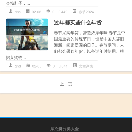
会饿肚子，...
dns
02-06
0
442
春节2024
过年都买些什么年货
春节采购年货，营造浓厚年味 春节是中
国最重要的传统节日，也是中国人辞旧
迎新、阖家团圆的日子。春节期间，人
们都会采购年货，以备过年时使用。根
据某购物...
gnd
02-05
0
641
文章列表
上一页
摩托艇分类大全