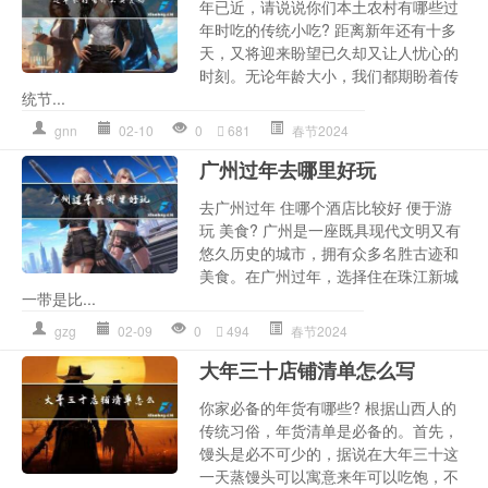
年已近，请说说你们本土农村有哪些过
年时吃的传统小吃? 距离新年还有十多
天，又将迎来盼望已久却又让人忧心的
时刻。无论年龄大小，我们都期盼着传
统节...
gnn
02-10
0
681
春节2024
广州过年去哪里好玩
去广州过年 住哪个酒店比较好 便于游
玩 美食? 广州是一座既具现代文明又有
悠久历史的城市，拥有众多名胜古迹和
美食。在广州过年，选择住在珠江新城
一带是比...
gzg
02-09
0
494
春节2024
大年三十店铺清单怎么写
你家必备的年货有哪些? 根据山西人的
传统习俗，年货清单是必备的。首先，
馒头是必不可少的，据说在大年三十这
一天蒸馒头可以寓意来年可以吃饱，不