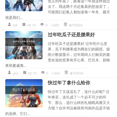
觉又到年底了，眼看这一年就这样就过
去了。我这两个月赶集真的想放弃了，
可能我们赶集人都知道每一年冬、腊月
就是我们...
hdl
02-10
0
620
春节2024
过年吃瓜子还是腰果好
过年吃瓜子还是腰果好 过年吃什么坚
果，瓜子和腰果成为网友们的困惑。据
统计数据显示，过年期间人们购买的最
受欢迎的坚果有开心果、巴旦木、碧根
果和夏威夷...
gnc
02-10
0
443
春节2024
快过年了拿什么给你
快过年了又该送礼了，送什么好呢? 过
年将至，送礼成了一个必不可少的环
节。那么，选什么样的礼物既高雅又大
方呢？自作书法春联和书画作品是不错
的选择。它们...