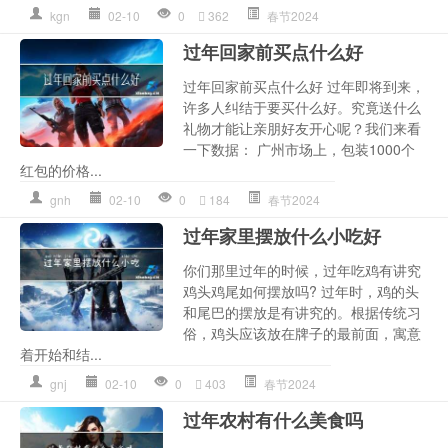
kgn
02-10
0
362
春节2024
过年回家前买点什么好
过年回家前买点什么好 过年即将到来，
许多人纠结于要买什么好。究竟送什么
礼物才能让亲朋好友开心呢？我们来看
一下数据： 广州市场上，包装1000个
红包的价格...
gnh
02-10
0
184
春节2024
过年家里摆放什么小吃好
你们那里过年的时候，过年吃鸡有讲究
鸡头鸡尾如何摆放吗? 过年时，鸡的头
和尾巴的摆放是有讲究的。根据传统习
俗，鸡头应该放在牌子的最前面，寓意
着开始和结...
gnj
02-10
0
403
春节2024
过年农村有什么美食吗