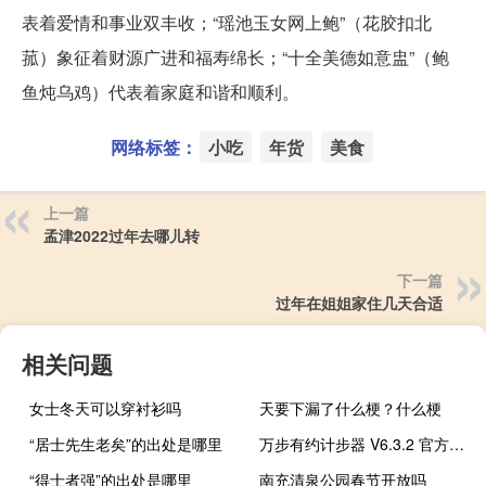
表着爱情和事业双丰收；“瑶池玉女网上鲍”（花胶扣北
菰）象征着财源广进和福寿绵长；“十全美德如意盅”（鲍
鱼炖乌鸡）代表着家庭和谐和顺利。
网络标签：
小吃
年货
美食
上一篇
孟津2022过年去哪儿转
下一篇
过年在姐姐家住几天合适
相关问题
女士冬天可以穿衬衫吗
天要下漏了什么梗？什么梗
“居士先生老矣”的出处是哪里
万步有约计步器 V6.3.2 官方最新版（万步有约计步器 V6.3.2 官方最新版功能简介）
“得士者强”的出处是哪里
南充清泉公园春节开放吗