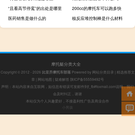
“且看高节停鸾”的出处是哪里
200cc的摩托车可以跑多快
医药销售是做什么的
核反应堆控制棒是什么材料
摩托艇分类大全
Copyright © 2012 - 2026
比亚乔摩托车部落
Powered by
网站分类目录
|
精选推荐文
章
|
网站地图
|
疑难解答
陕ICP备55559492号
声明：本站内容来自互联网，如信息有错误可发邮件到f_fb#foxmail.com说明，我们
会及时纠正，谢谢
本站仅为个人兴趣爱好，不接盈利性广告及商业合作
小男孩